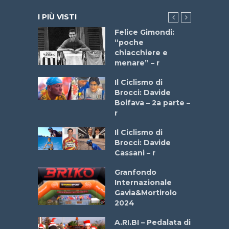
I PIÙ VISTI
do “La
Felice Gimondi:
a Bike
“poche
 2025”
chiacchiere e
menare” – r
a
Il Ciclismo di
stelli” –
Brocci: Davide
a
Boifava – 2a parte –
r
ne
Il Ciclismo di
o
Brocci: Davide
onale San
Cassani – r
ipressa –
Aprile
Granfondo
Internazionale
Gavia&Mortirolo
e Sea –
2024
dei Poeti
A.RI.BI – Pedalata di