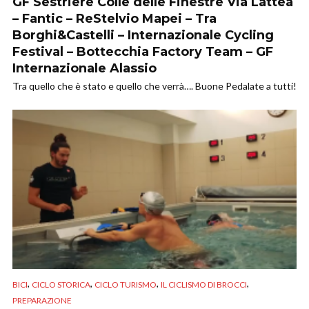
GF Sestriere Colle delle Finestre Via Lattea
– Fantic – ReStelvio Mapei – Tra
Borghi&Castelli – Internazionale Cycling
Festival – Bottecchia Factory Team – GF
Internazionale Alassio
Tra quello che è stato e quello che verrà…. Buone Pedalate a tutti!
,
,
,
,
BICI
CICLO STORICA
CICLO TURISMO
IL CICLISMO DI BROCCI
PREPARAZIONE