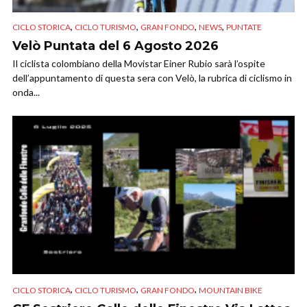
,
,
,
,
CICLO STORICA
CICLO TURISMO
GRAN FONDO
NEWS
PUNTATE
Velò Puntata del 6 Agosto 2026
Il ciclista colombiano della Movistar Einer Rubio sarà l’ospite
dell’appuntamento di questa sera con Velò, la rubrica di ciclismo in
onda...
,
,
,
CICLO STORICA
CICLO TURISMO
GRAN FONDO
MOUNTAIN BIKE