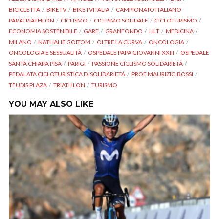
BICICLETTA
BIKETV
BIKETVITALIA
CAMPIONATO ITALIANO
PARATRIATHLON
CICLISMO
CICLISMO SOLIDALE
CICLOTURISMO
ECONOMIA SOSTENIBILE
GARE
GRANFONDO
LILT
MEDICINA
MILANO
NATHALIE GOITOM
OLTRE LA CURVA
ONCOLOGIA
ONCOLOGIA E SESSUALITÀ
OSPEDALE PAPA GIOVANNI XXIII
OSPEDALE
SANTA CHIARA PISA
PARIGI
PASSIONE CICLISMO SOLIDARIETÀ
PEDALATA CICLOTURISTICA DI SOLIDARIETÀ
PROF.MAURIZIO BOSSI
TEUDIS PLAZA
TRIATHLON
TURISMO
YOU MAY ALSO LIKE