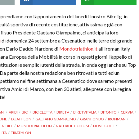
 riprendiamo con l’appuntamento del lunedì il nostro BikeTg. in
realtà sportiva di recente costituzione, attivissima e già con
rso il suo Presidente Gaetano Giampalmo, ci anticipa la loro
i
di domenica 24 settembre a Cesenatico: nelle terre del grande
; Con Dario Daddo Nardone di
Mondotriathlon.it
all’Iroman Italy
a Europea della Mobilità in corso in questi giorni, l’appello di
 istituzioni e semplici utenti della strada. In onda oggi anche su Top
 Da parte della nostra redazione ben ritrovati a tutti ed un
aspettiamo nel fine settimana a Cesenatico dove saremo presenti
tiva Amici di Marco, con ben 30 atleti, alle prese con la regina
te!
ANI
ARIBI
BICI
BICICLETTA
BIKETV
BIKETVITALIA
BITONTO
CERVIA
ONE
DUATHLON
GAETANO GIAMPALMO
GRANFONDO
IRONMAN
ENIBILE
MONDOTRIATHLON
NATHALIE GOITOM
NOVE COLLI
LITÀ
TRIATHLON