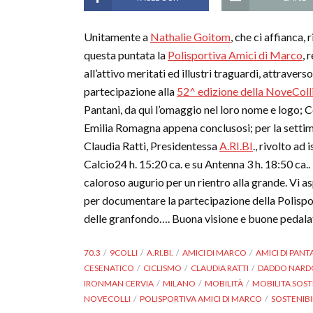
Unitamente a
Nathalie Goitom
, che ci affianca,
questa puntata la
Polisportiva Amici di Marco
, 
all’attivo meritati ed illustri traguardi, attrave
partecipazione alla
52^ edizione della NoveColl
Pantani, da qui l’omaggio nel loro nome e logo
Emilia Romagna appena conclusosi; per la settiman
Claudia Ratti, Presidentessa
A.RI.BI
., rivolto ad
Calcio24 h. 15:20 ca. e su Antenna 3 h. 18:50 ca..
caloroso augurio per un rientro alla grande. Vi 
per documentare la partecipazione della Polispor
delle granfondo…. Buona visione e buone pedala
70.3
9COLLI
A.RI.BI.
AMICI DI MARCO
AMICI DI PANT
CESENATICO
CICLISMO
CLAUDIA RATTI
DADDO NARD
IRONMAN CERVIA
MILANO
MOBILITÀ
MOBILITA SOST
NOVECOLLI
POLISPORTIVA AMICI DI MARCO
SOSTENIBI