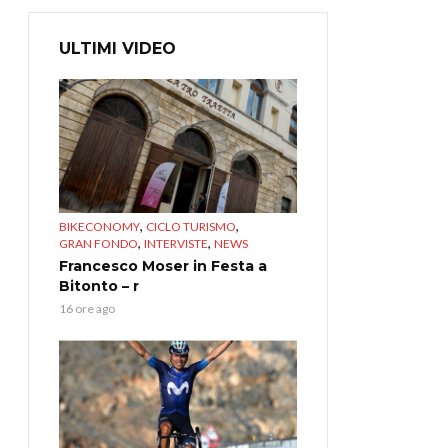
ULTIMI VIDEO
,
,
BIKECONOMY
CICLO TURISMO
,
,
GRAN FONDO
INTERVISTE
NEWS
Francesco Moser in Festa a
Bitonto – r
16 ore ago