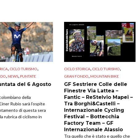
,
,
,
,
RICA
CICLO TURISMO
CICLO STORICA
CICLO TURISMO
,
,
,
NDO
NEWS
PUNTATE
GRAN FONDO
MOUNTAIN BIKE
untata del 6 Agosto
GF Sestriere Colle delle
Finestre Via Lattea –
Fantic – ReStelvio Mapei –
a colombiano della
Tra Borghi&Castelli –
Einer Rubio sarà l’ospite
Internazionale Cycling
ntamento di questa sera
Festival – Bottecchia
la rubrica di ciclismo in
Factory Team – GF
Internazionale Alassio
Tra quello che è stato e quello che