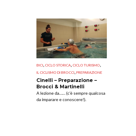
,
,
,
BICI
CICLO STORICA
CICLO TURISMO
,
IL CICLISMO DI BROCCI
PREPARAZIONE
Cinelli – Preparazione –
Brocci & Martinelli
A lezione da…… (c’è sempre qualcosa
da imparare e conoscere!).