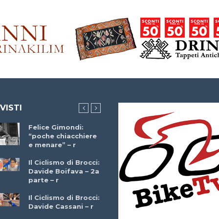
 VISTI
Felice Gimondi:
Brocci Incontra
“poche chiacchiere
Giuseppe Martinell
e menare” – r
– r
Il Ciclismo di Brocci:
Davide Boifava – 2a
Che cos’è il
parte – r
triathlon? Con
Simone Diamantini
Il Ciclismo di Brocci:
– r
Davide Cassani – r
2a BITRAIL 23