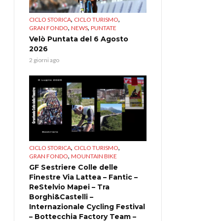
,
,
CICLO STORICA
CICLO TURISMO
,
,
GRAN FONDO
NEWS
PUNTATE
Velò Puntata del 6 Agosto
2026
2 giorni ago
,
,
CICLO STORICA
CICLO TURISMO
,
GRAN FONDO
MOUNTAIN BIKE
GF Sestriere Colle delle
Finestre Via Lattea – Fantic –
ReStelvio Mapei – Tra
Borghi&Castelli –
Internazionale Cycling Festival
– Bottecchia Factory Team –