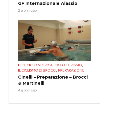
GF Internazionale Alassio
2 giorni ago
,
,
,
BICI
CICLO STORICA
CICLO TURISMO
,
IL CICLISMO DI BROCCI
PREPARAZIONE
Cinelli – Preparazione – Brocci
& Martinelli
4 giorni ago