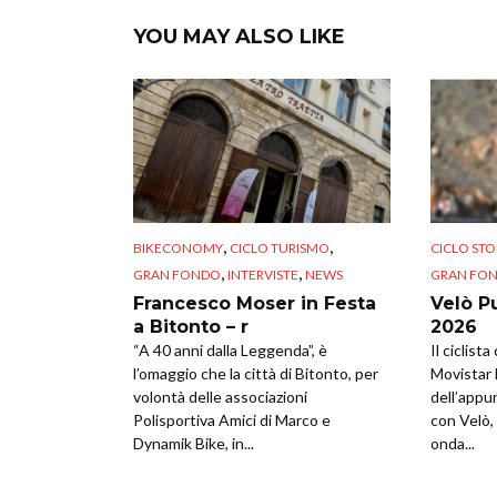
YOU MAY ALSO LIKE
,
,
BIKECONOMY
CICLO TURISMO
CICLO STO
,
,
GRAN FONDO
INTERVISTE
NEWS
GRAN FO
Francesco Moser in Festa
Velò P
a Bitonto – r
2026
“A 40 anni dalla Leggenda”, è
Il ciclist
l’omaggio che la città di Bitonto, per
Movistar 
volontà delle associazioni
dell’appu
Polisportiva Amici di Marco e
con Velò, 
Dynamik Bike, in...
onda...