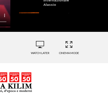
Internazionale
Alassio
Granfondo dei
Laghi della
Garfagnana 28
Giugno 2026
La Pellegrina Bike
Marathon: Storia,
Cultura, Sport, e
Natura
WATCH LATER
CINEMA MODE