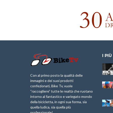
I PIÙ
Granfondo
Aspettando “La
Internazionale
Pellegrina Bike
Briko Torino – 11
Marathon 2025”
Con al primo posto la qualità delle
Maggio 2025 – r
immagini e dei suoi prodotti
IX Ed. “Tra
confezionati, Bike Tv, vuole
Granfondo
Borghi&Castelli” –
“raccogliere” tutte le realtà che ruotano
Internazionale
Anteprima
intorno al fantastico e variegato mondo
Laigueglia 22
della bicicletta, in ogni sua forma, sia
Febbraio 2026
1a Edizione
Granfondo
quella ludica, sia quella più
Minerva Edizioni e
Internazionale San
professionale!