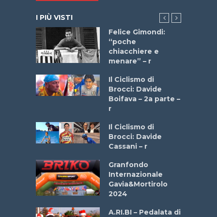
I PIÙ VISTI
do “La
Felice Gimondi:
a Bike
“poche
 2025”
chiacchiere e
menare” – r
a
Il Ciclismo di
stelli” –
Brocci: Davide
a
Boifava – 2a parte –
r
ne
Il Ciclismo di
o
Brocci: Davide
onale San
Cassani – r
ipressa –
Aprile
Granfondo
Internazionale
Gavia&Mortirolo
e Sea –
2024
dei Poeti
A.RI.BI – Pedalata di