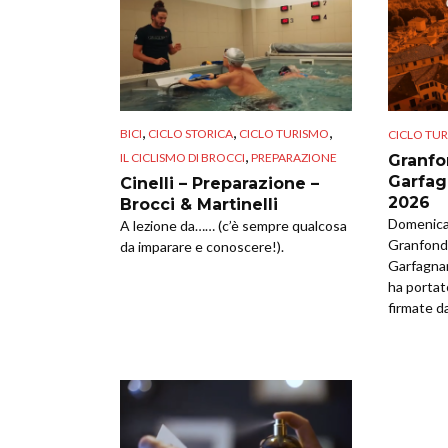
,
,
,
BICI
CICLO STORICA
CICLO TURISMO
CICLO TU
,
IL CICLISMO DI BROCCI
PREPARAZIONE
Granfo
Garfag
Cinelli – Preparazione –
2026
Brocci & Martinelli
Domenica 
A lezione da…… (c’è sempre qualcosa
Granfondo
da imparare e conoscere!).
Garfagna
ha portat
firmate da