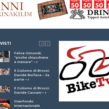
 VISTI
Felice Gimondi:
Brocci Incontra
“poche chiacchiere
Giuseppe Martinell
e menare” – r
– r
Il Ciclismo di Brocci:
Davide Boifava – 2a
Che cos’è il
parte – r
triathlon? Con
Simone Diamantini
Il Ciclismo di Brocci:
– r
Davide Cassani – r
2a BITRAIL 23
Granfondo
Marzo 2025 – Bosc
Internazionale
Comunale di