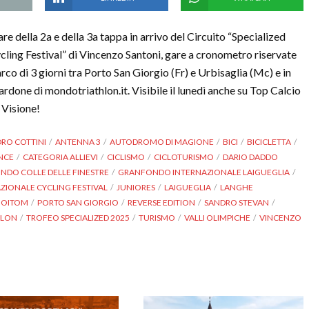
e della 2a e della 3a tappa in arrivo del Circuito “Specialized
ycling Festival” di Vincenzo Santoni, gare a cronometro riservate
’arco di 3 giorni tra Porto San Giorgio (Fr) e Urbisaglia (Mc) e in
rdone di mondotriathlon.it. Visibile il lunedì anche su Top Calcio
 Visione!
RO COTTINI
ANTENNA 3
AUTODROMO DI MAGIONE
BICI
BICICLETTA
NCE
CATEGORIA ALLIEVI
CICLISMO
CICLOTURISMO
DARIO DADDO
DO COLLE DELLE FINESTRE
GRANFONDO INTERNAZIONALE LAIGUEGLIA
ZIONALE CYCLING FESTIVAL
JUNIORES
LAIGUEGLIA
LANGHE
GOITOM
PORTO SAN GIORGIO
REVERSE EDITION
SANDRO STEVAN
HLON
TROFEO SPECIALIZED 2025
TURISMO
VALLI OLIMPICHE
VINCENZO