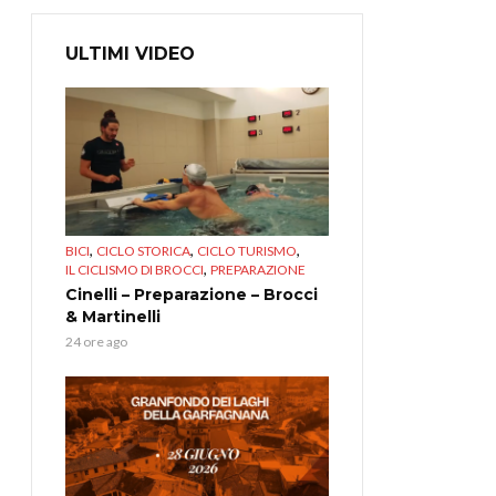
ULTIMI VIDEO
,
,
,
BICI
CICLO STORICA
CICLO TURISMO
,
IL CICLISMO DI BROCCI
PREPARAZIONE
Cinelli – Preparazione – Brocci
& Martinelli
24 ore ago