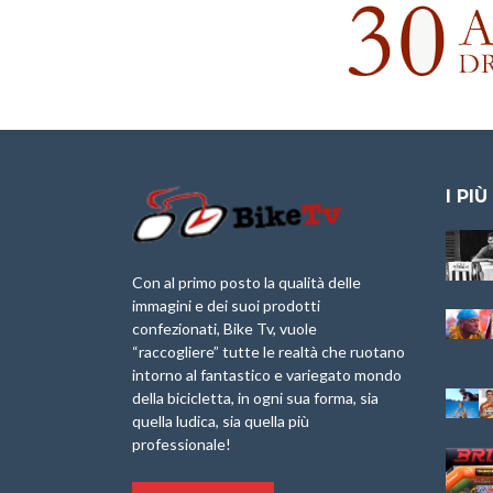
I PIÙ
Granfondo
Aspettando “La
Internazionale
Pellegrina Bike
Laigueglia 22
Marathon 2025”
Con al primo posto la qualità delle
Febbraio 2026
immagini e dei suoi prodotti
IX Ed. “Tra
confezionati, Bike Tv, vuole
Granfondo
Borghi&Castelli” –
“raccogliere” tutte le realtà che ruotano
Internazionale
Anteprima
intorno al fantastico e variegato mondo
Briko Torino – 11
della bicicletta, in ogni sua forma, sia
Maggio 2025 – r
1a Edizione
Granfondo
quella ludica, sia quella più
Minerva Edizioni e
Internazionale San
professionale!
Giancarlo Brocci
Lorenzo Cipressa –
per “Bartali l’Ultimo
Sabato 5 Aprile