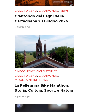
,
,
CICLO TURISMO
GRAN FONDO
NEWS
Granfondo dei Laghi della
Garfagnana 28 Giugno 2026
2 giorni ago
,
,
BIKECONOMY
CICLO STORICA
,
,
CICLO TURISMO
GRAN FONDO
,
MOUNTAIN BIKE
NEWS
La Pellegrina Bike Marathon:
Storia, Cultura, Sport, e Natura
2 giorni ago