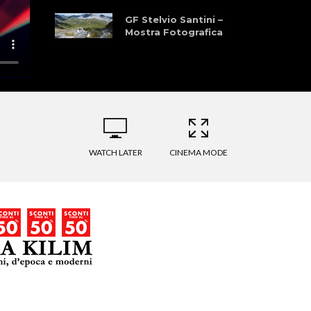
GF Stelvio Santini –
Mostra Fotografica
Bormio – Cuneo
Bike Festival – Joe
Denti, Forrest
Gump
WATCH LATER
CINEMA MODE