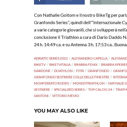
Con Nathalie Goitom e il nostro BikeTg per parlar
Granfondo Series”, quindi dell'”Internazionale C
a varie categorie giovanili, che si svilupperà nell
conclusione il Triathlon a cura di Dario Daddo Na
24 h. 14:49 ca. e su Antenna 3 h. 17:53 ca.. Buona
ADRIATIC SERIES 2022
ALESSANDRO CAPELLA
ALESSAND
BIKETV
BIKETVITALIA
BRABRA FENIX
BRABRA XPERIE
NARDONE
DUATHLON
FITRI
GRANFONDO
GRANFON
GRANFONDO SESTRIERE COLLE DELLE FINESTRE
INTERNA
MONFERRATO ROERO
MONDOTRIATHLON
NATHALIE 
SESTRIERE
SPECIALIZED SERIES
TOP CALCIO 24
TRIAT
SANTONI
VITTORIO MEVIO
YOU MAY ALSO LIKE