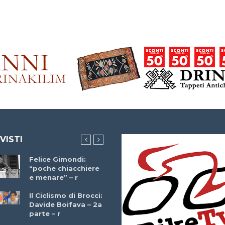
 VISTI
Felice Gimondi:
Brocci Incontra
“poche chiacchiere
Giuseppe Martinell
e menare” – r
– r
Il Ciclismo di Brocci:
Davide Boifava – 2a
Che cos’è il
parte – r
triathlon? Con
Simone Diamantini