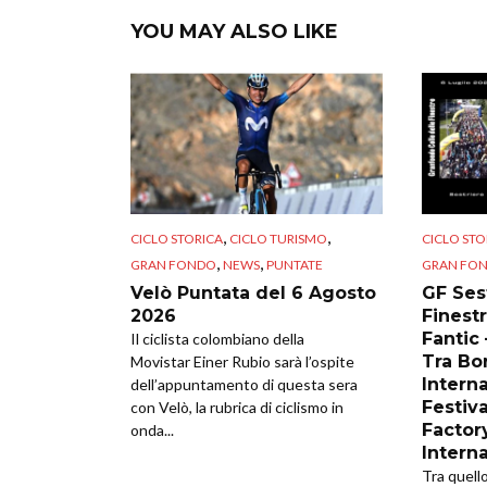
YOU MAY ALSO LIKE
,
,
CICLO STORICA
CICLO TURISMO
CICLO STO
,
,
GRAN FONDO
NEWS
PUNTATE
GRAN FO
Velò Puntata del 6 Agosto
GF Sest
2026
Finestr
Fantic
Il ciclista colombiano della
Tra Bor
Movistar Einer Rubio sarà l’ospite
Intern
dell’appuntamento di questa sera
Festiva
con Velò, la rubrica di ciclismo in
Factor
onda...
Intern
Tra quell