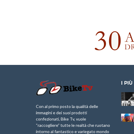
I PIÙ
Granfondo
Aspettando “La
Internazionale
Pellegrina Bike
Briko Torino – 11
Marathon 2025”
Con al primo posto la qualità delle
Maggio 2025 – r
immagini e dei suoi prodotti
IX Ed. “Tra
confezionati, Bike Tv, vuole
Granfondo
Borghi&Castelli” –
“raccogliere” tutte le realtà che ruotano
Internazionale
Anteprima
intorno al fantastico e variegato mondo
Laigueglia 22