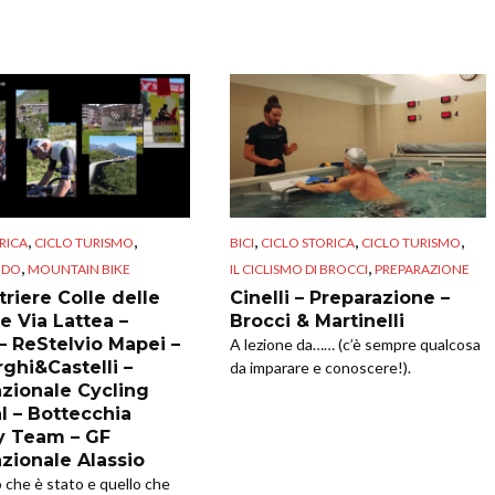
,
,
,
,
,
RICA
CICLO TURISMO
BICI
CICLO STORICA
CICLO TURISMO
,
,
NDO
MOUNTAIN BIKE
IL CICLISMO DI BROCCI
PREPARAZIONE
riere Colle delle
Cinelli – Preparazione –
e Via Lattea –
Brocci & Martinelli
 – ReStelvio Mapei –
A lezione da…… (c’è sempre qualcosa
ghi&Castelli –
da imparare e conoscere!).
azionale Cycling
l – Bottecchia
y Team – GF
azionale Alassio
o che è stato e quello che