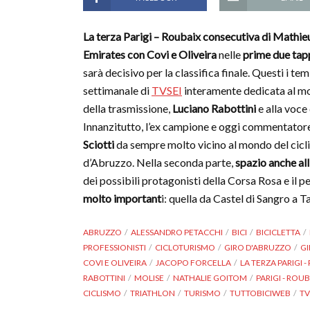
La terza Parigi – Roubaix consecutiva di Mathie
Emirates con Covi e Oliveira
nelle
prime due tap
sarà decisivo per la classifica finale. Questi i t
settimanale di
TVSEI
interamente dedicata al mon
della trasmissione,
Luciano Rabottini
e alla voce
Innanzitutto, l’ex campione e oggi commentatore
Sciotti
da sempre molto vicino al mondo del cicli
d’Abruzzo. Nella seconda parte,
spazio anche all’
dei possibili protagonisti della Corsa Rosa e il 
molto important
i: quella da Castel di Sangro a T
ABRUZZO
ALESSANDRO PETACCHI
BICI
BICICLETTA
PROFESSIONISTI
CICLOTURISMO
GIRO D'ABRUZZO
GI
COVI E OLIVEIRA
JACOPO FORCELLA
LA TERZA PARIGI 
RABOTTINI
MOLISE
NATHALIE GOITOM
PARIGI - ROU
CICLISMO
TRIATHLON
TURISMO
TUTTOBICIWEB
TV