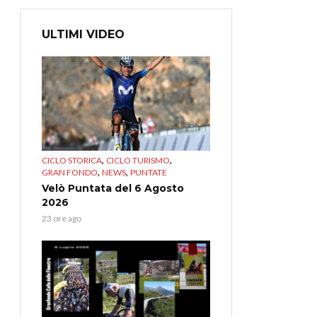
ULTIMI VIDEO
,
,
CICLO STORICA
CICLO TURISMO
,
,
GRAN FONDO
NEWS
PUNTATE
Velò Puntata del 6 Agosto
2026
23 ore ago