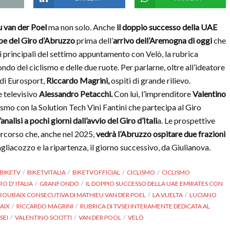
u van der Poel
ma non solo. Anche
il doppio successo della UAE
pe del Giro d’Abruzzo
prima dell’
arrivo dell’Aremogna di oggi
che
emi principali del settimo appuntamento con Velò, la rubrica
do del ciclismo e delle due ruote. Per parlarne, oltre all’ideatore
 di Eurosport,
Riccardo Magrini,
ospiti di grande rilievo.
 televisivo
Alessandro Petacchi.
Con lui, l’imprenditore
Valentino
smo con la Solution Tech Vini Fantini che partecipa al Giro
analisi a pochi giorni dall’avvio del Giro d’Itali
a. Le prospettive
percorso che, anche nel 2025,
vedrà l’Abruzzo ospitare due frazioni
agliacozzo e la ripartenza, il giorno successivo, da Giulianova.
BIKETV
BIKETVITALIA
BIKETVOFFICIAL
CICLISMO
CICLISMO
RO D' ITALIA
GRANFONDO
IL DOPPIO SUCCESSO DELLA UAE EMIRATES CON
- ROUBAIX CONSECUTIVA DI MATHIEU VAN DER POEL
LA VUELTA
LUCIANO
BAIX
RICCARDO MAGRINI
RUBRICA DI TVSEI INTERAMENTE DEDICATA AL
SEI
VALENTINO SCIOTTI
VAN DER POOL
VELÒ