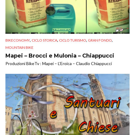
,
,
,
,
BIKECONOMY
CICLO STORICA
CICLO TURISMO
GRAN FONDO
MOUNTAIN BIKE
Mapei – Brocci e Mulonia – Chiappucci
Produzioni BikeTv : Mapei – L’Eroica – Claudio Chiappucci