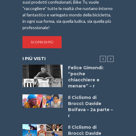
suoi prodotti confezionati, Bike Tv, vuole
“raccogliere” tutte le realtà che ruotano intorno
al fantastico e variegato mondo della bicicletta,
in ogni sua forma, sia quella ludica, sia quella più
professionale!
SCOPRI DI PIÙ
I PIÙ VISTI
do “La
Felice Gimondi:
a Bike
“poche
 2025”
chiacchiere e
menare” – r
a
Il Ciclismo di
stelli” –
Brocci: Davide
a
Boifava – 2a parte –
r
ne
Il Ciclismo di
o
Brocci: Davide
onale San