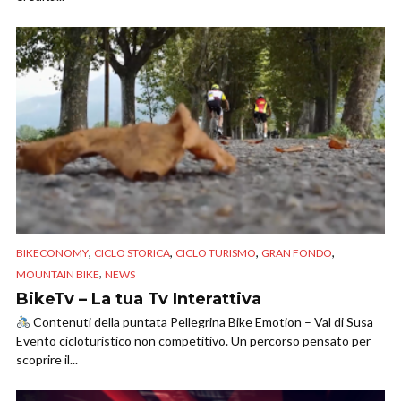
,
,
,
,
BIKECONOMY
CICLO STORICA
CICLO TURISMO
GRAN FONDO
,
MOUNTAIN BIKE
NEWS
BikeTv – La tua Tv Interattiva
Contenuti della puntata Pellegrina Bike Emotion – Val di Susa
Evento cicloturistico non competitivo. Un percorso pensato per
scoprire il...