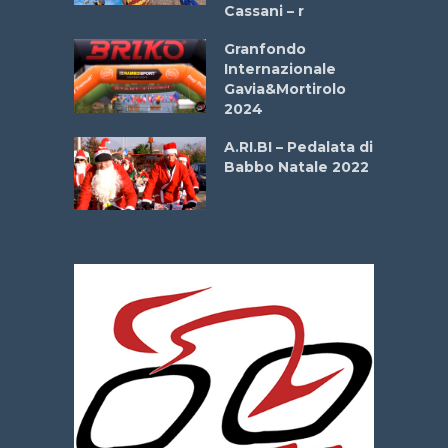
Cassani – r
ipressa –
Aprile
Granfondo
Internazionale
Gavia&Mortirolo
e Sea –
2024
dei Poeti
A.RI.BI – Pedalata di
Babbo Natale 2022
La
 verde”