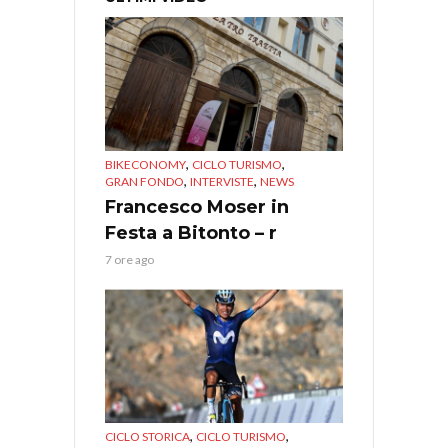
,
,
BIKECONOMY
CICLO TURISMO
,
,
GRAN FONDO
INTERVISTE
NEWS
Francesco Moser in
Festa a Bitonto – r
7 ore ago
,
,
CICLO STORICA
CICLO TURISMO