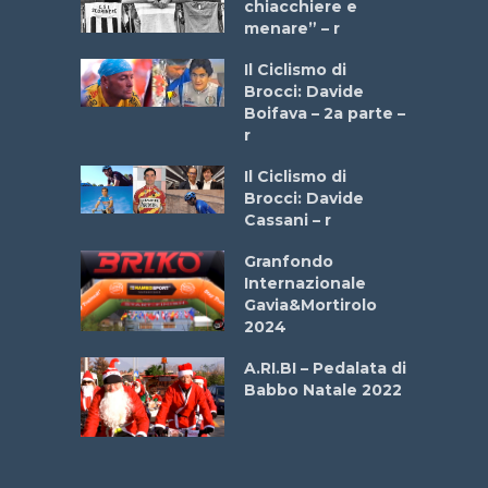
 2025”
chiacchiere e
menare” – r
a
Il Ciclismo di
stelli” –
Brocci: Davide
a
Boifava – 2a parte –
r
ne
Il Ciclismo di
o
Brocci: Davide
onale San
Cassani – r
ipressa –
Aprile
Granfondo
Internazionale
Gavia&Mortirolo
e Sea –
2024
dei Poeti
A.RI.BI – Pedalata di
Babbo Natale 2022
La
 verde”