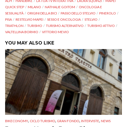
ALPI
HANDBIKE
LA TUA TV INTERATTIVA
LAURA SQUINZI
MAPEI
QUICK STEP
MILANO
NATHALIE GOITOM
ONCOLOGIA E
SESSUALITÀ
ORIGINI DELLA BICI
PASSO DELLO STELVIO
PINEROLO
PISA
RESTELVIO MAPEI
SESSO E ONCOLOGIA
STELVIO
TRIATHLON
TURISMO
TURISMO ALTERNATIVO
TURISMO ATTIVO
VALTELLINA BORMIO
VITTORIO MEVIO
YOU MAY ALSO LIKE
,
,
,
,
BIKECONOMY
CICLO TURISMO
GRAN FONDO
INTERVISTE
NEWS