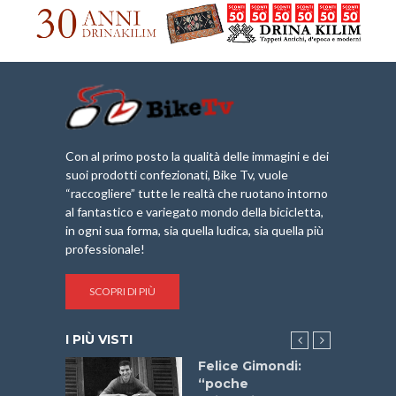
Con al primo posto la qualità delle immagini e dei
suoi prodotti confezionati, Bike Tv, vuole
“raccogliere” tutte le realtà che ruotano intorno
al fantastico e variegato mondo della bicicletta,
in ogni sua forma, sia quella ludica, sia quella più
professionale!
SCOPRI DI PIÙ
I PIÙ VISTI
do “La
Felice Gimondi:
a Bike
“poche