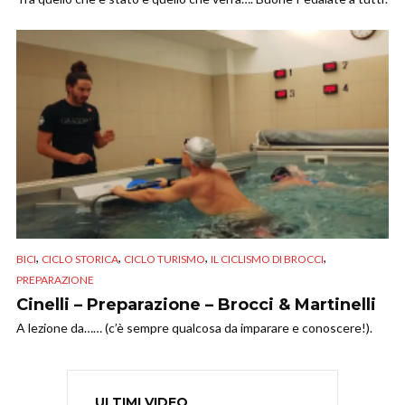
,
,
,
,
BICI
CICLO STORICA
CICLO TURISMO
IL CICLISMO DI BROCCI
PREPARAZIONE
Cinelli – Preparazione – Brocci & Martinelli
A lezione da…… (c’è sempre qualcosa da imparare e conoscere!).
ULTIMI VIDEO