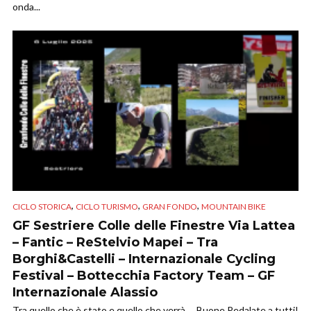
onda...
,
,
,
CICLO STORICA
CICLO TURISMO
GRAN FONDO
MOUNTAIN BIKE
GF Sestriere Colle delle Finestre Via Lattea
– Fantic – ReStelvio Mapei – Tra
Borghi&Castelli – Internazionale Cycling
Festival – Bottecchia Factory Team – GF
Internazionale Alassio
Tra quello che è stato e quello che verrà…. Buone Pedalate a tutti!