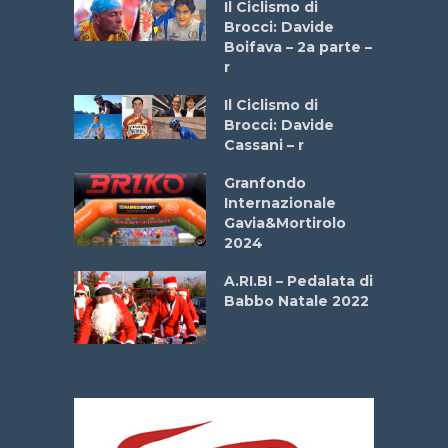
a
Il Ciclismo di
stelli” –
Brocci: Davide
a
Boifava – 2a parte –
r
ne
Il Ciclismo di
o
Brocci: Davide
onale San
Cassani – r
ipressa –
Aprile
Granfondo
Internazionale
Gavia&Mortirolo
e Sea –
2024
dei Poeti
A.RI.BI – Pedalata di
Babbo Natale 2022
La
 verde”