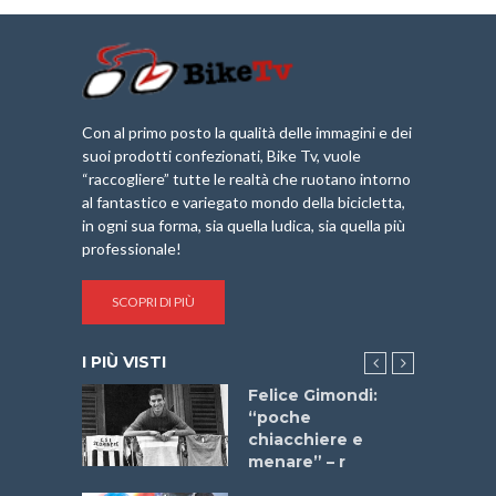
Con al primo posto la qualità delle immagini e dei
suoi prodotti confezionati, Bike Tv, vuole
“raccogliere” tutte le realtà che ruotano intorno
al fantastico e variegato mondo della bicicletta,
in ogni sua forma, sia quella ludica, sia quella più
professionale!
SCOPRI DI PIÙ
I PIÙ VISTI
do “La
Felice Gimondi:
a Bike
“poche
 2025”
chiacchiere e
menare” – r