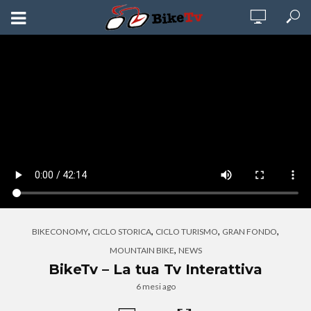
,
,
,
,
BIKECONOMY
CICLO STORICA
CICLO TURISMO
GRAN FONDO
,
MOUNTAIN BIKE
NEWS
BikeTv – La tua Tv Interattiva
6 mesi ago