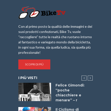
Con al primo posto la qualità delle immagini e dei
suoi prodotti confezionati, Bike Tv, vuole
“raccogliere” tutte le realtà che ruotano intorno
al fantastico e variegato mondo della bicicletta,
in ogni sua forma, sia quella ludica, sia quella più
professionale!
SCOPRI DI PIÙ
I PIÙ VISTI
do “La
Felice Gimondi:
a Bike
“poche
 2025”
chiacchiere e
menare” – r
a
Il Ciclismo di