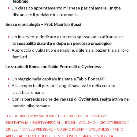
febbraio
.
Un classico appuntamento milanese per chi ama le lunghe
distanze e il pedalare in autonomia.
Sesso e oncologia – Prof. Maurizio Bossi
Un intervento dedicato a un tema spesso poco affrontato:
la sessualità durante e dopo un percorso oncologico
.
Approccio divulgativo e sensibile, utile sia ai pazienti sia ai loro
familiari.
Le strade di Roma con Fabio Pontesilli e Cycleness
Un viaggio nella capitale insieme a Fabio Pontesilli.
Alla scoperta di percorsi, angoli nascosti e della cultura
ciclistica romana.
Con la partecipazione dei ragazzi di
Cycleness
, realtà attiva nel
mondo bike romano.
. GUIDE DISCOVERY VALSUSA
BICI
BICICLETTA
BIKETV
BIKETVITALIA
BIKETVOFFICIAL
BOSSI
CICLISMO
CICLOTURISMO
CINELLI
CINELLI PRESSURE
COSIMO RESINA
CYCLONESS
FABIO
ARU
FABIO PONTESILLI
FULVIO TOSCO
GRANFONDO
LA