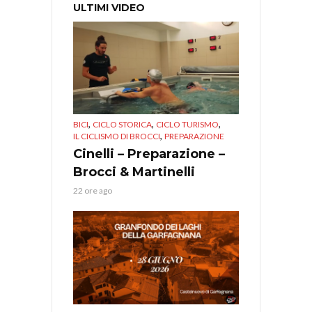
ULTIMI VIDEO
,
,
,
BICI
CICLO STORICA
CICLO TURISMO
,
IL CICLISMO DI BROCCI
PREPARAZIONE
Cinelli – Preparazione –
Brocci & Martinelli
22 ore ago