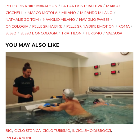
PELLEGRINA BIKE MARATHON
LA TUA TV INTERATTIVA
MARCO
CICCHELLI
MARCO MOTOLA
MILANO
MIRANDO MILANO
NATHALIE GOITOM
NAVIGLIO MILANO
NAVIGLIO PAVESE
ONCOLOGIA
PELLEGRINA BIKE
PELLEGRINA BIKE EMOTION
ROMA
SESSO
SESSO E ONCOLOGIA
TRIATHLON
TURISMO
VAL SUSA
YOU MAY ALSO LIKE
,
,
,
,
BICI
CICLO STORICA
CICLO TURISMO
IL CICLISMO DI BROCCI
PREPARAZIONE