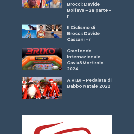
stelli” –
Brocci: Davide
a
Boifava – 2a parte –
r
ne
Il Ciclismo di
o
Brocci: Davide
onale San
Cassani – r
ipressa –
Aprile
Granfondo
Internazionale
Gavia&Mortirolo
e Sea –
2024
dei Poeti
A.RI.BI – Pedalata di
Babbo Natale 2022
La
 verde”