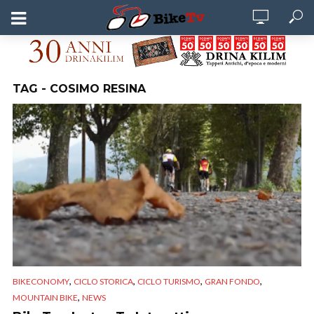
TAG - COSIMO RESINA
,
,
,
,
BIKECONOMY
CICLO STORICA
CICLO TURISMO
GRAN FONDO
,
MOUNTAIN BIKE
NEWS