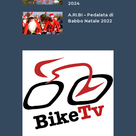
2024
dei Poeti
A.RI.BI – Pedalata di
Babbo Natale 2022
La
 verde”