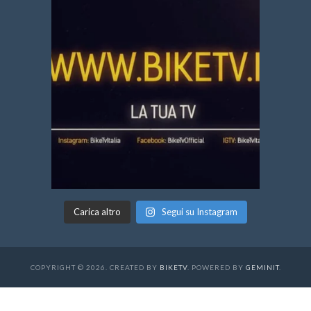
Carica altro
Segui su Instagram
COPYRIGHT © 2026. CREATED BY
BIKETV
. POWERED BY
GEMINIT
.