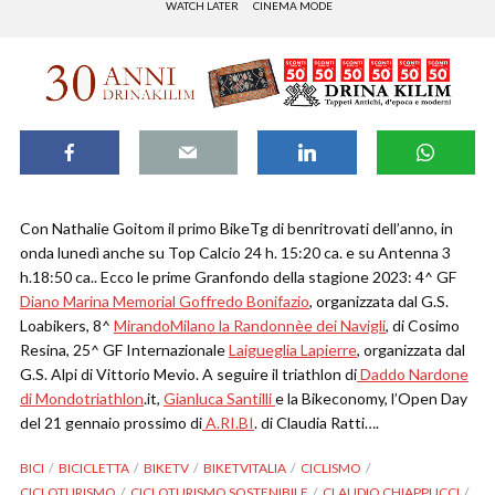
WATCH LATER
CINEMA MODE
Con Nathalie Goitom il primo BikeTg di benritrovati dell’anno, in
onda lunedì anche su Top Calcio 24 h. 15:20 ca. e su Antenna 3
h.18:50 ca.. Ecco le prime Granfondo della stagione 2023: 4^ GF
Diano Marina Memorial Goffredo Bonifazio
, organizzata dal G.S.
Loabikers, 8^
MirandoMilano la Randonnèe dei Navigli
, di Cosimo
Resina, 25^ GF Internazionale
Laigueglia Lapierre
, organizzata dal
G.S. Alpi di Vittorio Mevio. A seguire il triathlon di
Daddo Nardone
di Mondotriathlon
.it,
Gianluca Santilli
e la Bikeconomy, l’Open Day
del 21 gennaio prossimo di
A.RI.BI
. di Claudia Ratti….
BICI
BICICLETTA
BIKETV
BIKETVITALIA
CICLISMO
CICLOTURISMO
CICLOTURISMO SOSTENIBILE
CLAUDIO CHIAPPUCCI