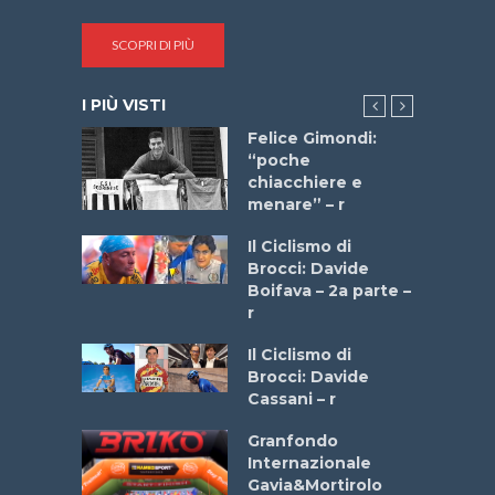
SCOPRI DI PIÙ
I PIÙ VISTI
do “La
Felice Gimondi:
a Bike
“poche
 2025”
chiacchiere e
menare” – r
a
Il Ciclismo di
stelli” –
Brocci: Davide
a
Boifava – 2a parte –
r
ne
Il Ciclismo di
o
Brocci: Davide
onale San
Cassani – r
ipressa –
Aprile
Granfondo
Internazionale
Gavia&Mortirolo
e Sea –