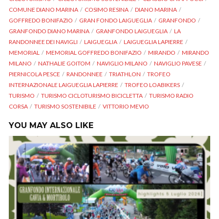
COMUNE DIANO MARINA
COSIMO RESINA
DIANO MARINA
GOFFREDO BONIFAZIO
GRAN FONDO LAIGUEGLIA
GRANFONDO
GRANFONDO DIANO MARINA
GRANFONDO LAIGUEGLIA
LA
RANDONNEE DEI NAVIGLI
LAIGUEGLIA
LAIGUEGLIA LAPIERRE
MEMORIAL
MEMORIAL GOFFREDO BONIFAZIO
MIRANDO
MIRANDO
MILANO
NATHALIE GOITOM
NAVIGLIO MILANO
NAVIGLIO PAVESE
PIERNICOLA PESCE
RANDONNEE
TRIATHLON
TROFEO
INTERNAZIONALE LAIGUEGLIA LAPIERRE
TROFEO LOABIKERS
TURISMO
TURISMO CICLOTURISMO BICICLETTA
TURISMO RADIO
CORSA
TURISMO SOSTENIBILE
VITTORIO MEVIO
YOU MAY ALSO LIKE