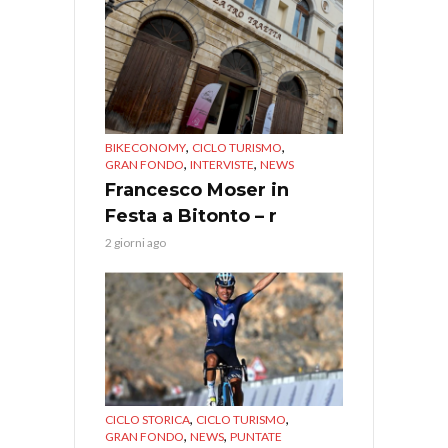
,
,
BIKECONOMY
CICLO TURISMO
,
,
GRAN FONDO
INTERVISTE
NEWS
Francesco Moser in
Festa a Bitonto – r
2 giorni ago
,
,
CICLO STORICA
CICLO TURISMO
,
,
GRAN FONDO
NEWS
PUNTATE