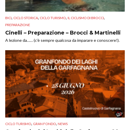
,
,
,
,
BICI
CICLO STORICA
CICLO TURISMO
IL CICLISMO DI BROCCI
PREPARAZIONE
Cinelli – Preparazione – Brocci & Martinelli
A lezione da…… (c’è sempre qualcosa da imparare e conoscere!).
,
,
CICLO TURISMO
GRAN FONDO
NEWS