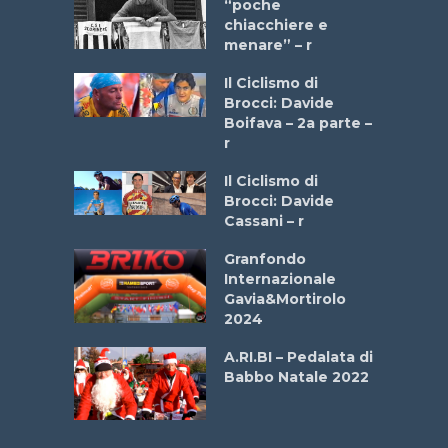
a Bike
“poche
 2025”
chiacchiere e
menare” – r
a
Il Ciclismo di
stelli” –
Brocci: Davide
a
Boifava – 2a parte –
r
ne
Il Ciclismo di
o
Brocci: Davide
onale San
Cassani – r
ipressa –
Aprile
Granfondo
Internazionale
Gavia&Mortirolo
e Sea –
2024
dei Poeti
A.RI.BI – Pedalata di
Babbo Natale 2022
La
 verde”