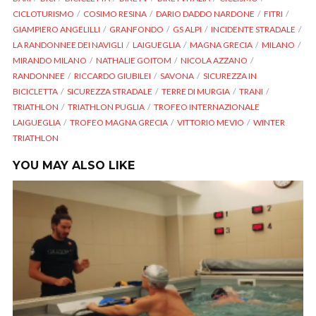
CICLOTURISMO
COSIMO RESINA
DARIO DADDO NARDONE
FITRI
GIAMPIERO ANGELILLI
GRANFONDO
GS ALPI
INCIDENTE STRADALE
LA RANDONNEE DEI NAVIGLI
LAIGUEGLIA
MAGNA GRECIA
MILANO
MIRANDO MILANO
NATHALIE GOITOM
NICOLA AZZANO
RANDONNEE
RICCARDO GIUBILEI
SAVONA
SICUREZZA IN
BICICLETTA
SICUREZZA STRADALE
TERRE DI MURGIA
TRANI
TRIATHLON
TRIATHLON PUGLIA
TROFEO INTERNAZIONALE
LAIGUEGLIA
TROFEO MAGNA GRECIA
VITTORIO MEVIO
WINTER
TRIATHLON
YOU MAY ALSO LIKE