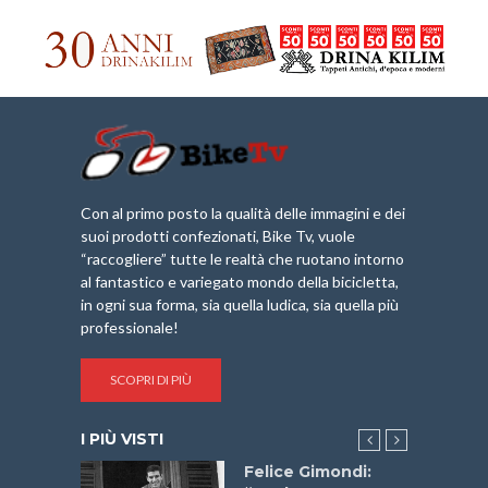
Con al primo posto la qualità delle immagini e dei
suoi prodotti confezionati, Bike Tv, vuole
“raccogliere” tutte le realtà che ruotano intorno
al fantastico e variegato mondo della bicicletta,
in ogni sua forma, sia quella ludica, sia quella più
professionale!
SCOPRI DI PIÙ
I PIÙ VISTI
do “La
Felice Gimondi: