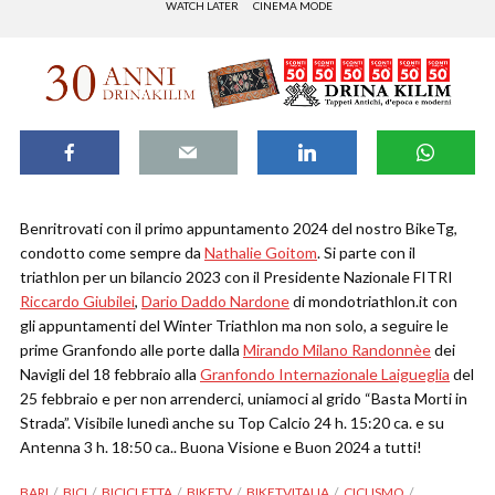
WATCH LATER
CINEMA MODE
Benritrovati con il primo appuntamento 2024 del nostro BikeTg,
condotto come sempre da
Nathalie Goitom
. Si parte con il
triathlon per un bilancio 2023 con il Presidente Nazionale FITRI
Riccardo Giubilei
,
Dario Daddo Nardone
di mondotriathlon.it con
gli appuntamenti del Winter Triathlon ma non solo, a seguire le
prime Granfondo alle porte dalla
Mirando Milano Randonnèe
dei
Navigli del 18 febbraio alla
Granfondo Internazionale Laigueglia
del
25 febbraio e per non arrenderci, uniamoci al grido “Basta Morti in
Strada”. Visibile lunedì anche su Top Calcio 24 h. 15:20 ca. e su
Antenna 3 h. 18:50 ca.. Buona Visione e Buon 2024 a tutti!
BARI
BICI
BICICLETTA
BIKETV
BIKETVITALIA
CICLISMO