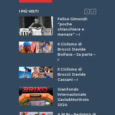
I PIÙ VISTI
do “La
Felice Gimondi:
a Bike
“poche
 2025”
chiacchiere e
menare” – r
a
Il Ciclismo di
stelli” –
Brocci: Davide
a
Boifava – 2a parte –
r
ne
Il Ciclismo di
o
Brocci: Davide
onale San
Cassani – r
ipressa –
Aprile
Granfondo
Internazionale
Gavia&Mortirolo
e Sea –
2024
dei Poeti
A.RI.BI – Pedalata di