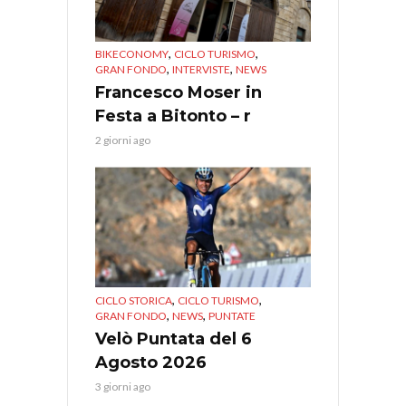
,
,
BIKECONOMY
CICLO TURISMO
,
,
GRAN FONDO
INTERVISTE
NEWS
Francesco Moser in
Festa a Bitonto – r
2 giorni ago
,
,
CICLO STORICA
CICLO TURISMO
,
,
GRAN FONDO
NEWS
PUNTATE
Velò Puntata del 6
Agosto 2026
3 giorni ago