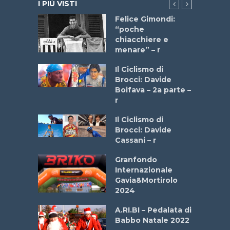
I PIÙ VISTI
do “La
Felice Gimondi:
a Bike
“poche
 2025”
chiacchiere e
menare” – r
a
Il Ciclismo di
stelli” –
Brocci: Davide
a
Boifava – 2a parte –
r
ne
Il Ciclismo di
o
Brocci: Davide
onale San
Cassani – r
ipressa –
Aprile
Granfondo
Internazionale
Gavia&Mortirolo
e Sea –
2024
dei Poeti
A.RI.BI – Pedalata di
Babbo Natale 2022
La