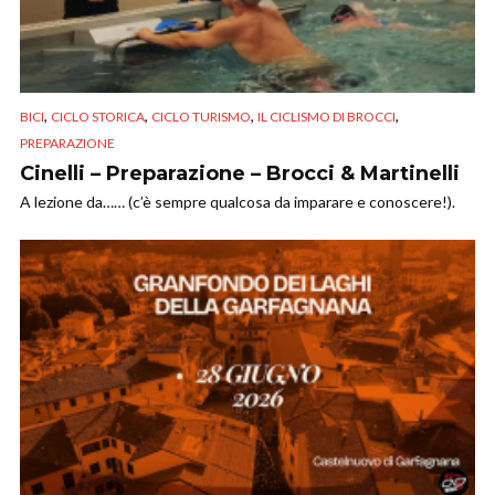
,
,
,
,
BICI
CICLO STORICA
CICLO TURISMO
IL CICLISMO DI BROCCI
PREPARAZIONE
Cinelli – Preparazione – Brocci & Martinelli
A lezione da…… (c’è sempre qualcosa da imparare e conoscere!).