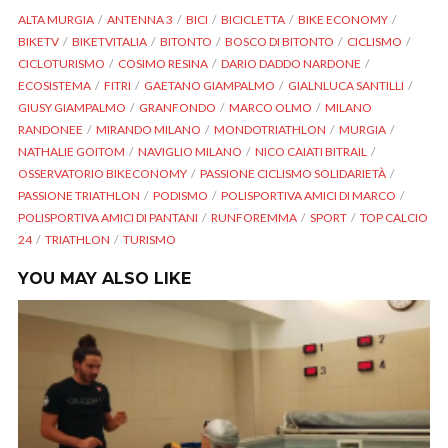
ALTA MURGIA
ANTENNA 3
BICI
BICICLETTA
BIKE ECONOMY
BIKETV
BIKETVITALIA
BITONTO
BOSCO DI BITONTO
CICLISMO
CICLOTURISMO
COSIMO RESINA
DARIO DADDO NARDONE
ECOSISTEMA
FITRI
GAETANO GIAMPALMO
GIALNLUCA SANTILLI
GIUSY GIAMPALMO
GRANFONDO
MARCO OLMO
MILANO
RANDONEE
MIRANDO MILANO
MONDOTRIATHLON
MURGIA
NATHALIE GOITOM
NAVIGLIO MILANO
NICO CAIATI BITRAIL
OSSERVATORIO BIKECONOMY
PASSIONE CICLISMO SOLIDARIETÀ
PASSIONE TRIATHLON
PODISMO
POLISPORTIVA AMICI DI MARCO
POLISPORTIVA AMICI DI PANTANI
RUNFOREMMA
SPORT
TOP CALCIO
24
TRIATHLON
TURISMO
YOU MAY ALSO LIKE