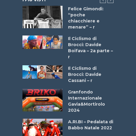
do “La
Felice Gimondi:
a Bike
“poche
 2025”
chiacchiere e
menare” – r
a
Il Ciclismo di
stelli” –
Brocci: Davide
a
Boifava – 2a parte –
r
ne
Il Ciclismo di
o
Brocci: Davide
onale San
Cassani – r
ipressa –
Aprile
Granfondo
Internazionale
Gavia&Mortirolo
e Sea –
2024
dei Poeti
A.RI.BI – Pedalata di
Babbo Natale 2022
La