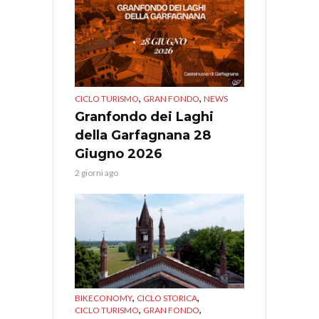
,
,
CICLO TURISMO
GRAN FONDO
NEWS
Granfondo dei Laghi
della Garfagnana 28
Giugno 2026
2 giorni ago
,
,
BIKECONOMY
CICLO STORICA
,
,
CICLO TURISMO
GRAN FONDO