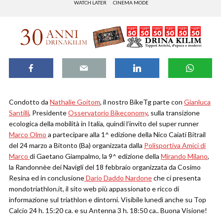
WATCH LATER
CINEMA MODE
Condotto da
Nathalie Goitom
, il nostro BikeTg parte con
Gianluca
Santilli
, Presidente
Osservatorio Bikeconomy
, sulla transizione
ecologica della mobilità in Italia, quindi l’invito del super runner
Marco Olmo
a partecipare alla 1^ edizione della Nico Caiati Bitrail
del 24 marzo a Bitonto (Ba) organizzata dalla
Polisportiva Amici di
Marco
di Gaetano Giampalmo, la 9^ edizione della
Mirando Milano
,
la Randonnèe dei Navigli del 18 febbraio organizzata da Cosimo
Resina ed in conclusione
Dario Daddo Nardone
che ci presenta
mondotriathlon.it, il sito web più appassionato e ricco di
informazione sul triathlon e dintorni. Visibile lunedì anche su Top
Calcio 24 h. 15:20 ca. e su Antenna 3 h. 18:50 ca.. Buona Visione!