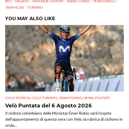
BICI
MILANO
NATHALIE GOITOM
RADIO CORSA
TEAM CINELLI
TRIATHLON
TURISMO
YOU MAY ALSO LIKE
,
,
,
,
CICLO STORICA
CICLO TURISMO
GRAN FONDO
NEWS
PUNTATE
Velò Puntata del 6 Agosto 2026
Il ciclista colombiano della Movistar Einer Rubio sarà l’ospite
dell’appuntamento di questa sera con Velò, la rubrica di ciclismo in
onda...