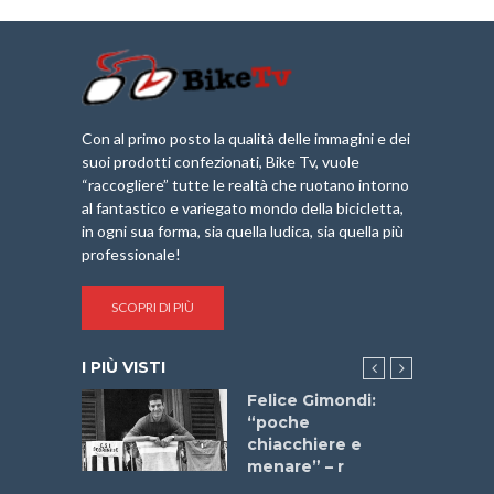
Con al primo posto la qualità delle immagini e dei
suoi prodotti confezionati, Bike Tv, vuole
“raccogliere” tutte le realtà che ruotano intorno
al fantastico e variegato mondo della bicicletta,
in ogni sua forma, sia quella ludica, sia quella più
professionale!
SCOPRI DI PIÙ
I PIÙ VISTI
do “La
Felice Gimondi:
a Bike
“poche
 2025”
chiacchiere e
menare” – r