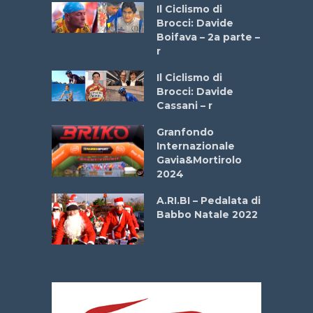
a
Il Ciclismo di
stelli” –
Brocci: Davide
a
Boifava – 2a parte –
r
ne
Il Ciclismo di
o
Brocci: Davide
onale San
Cassani – r
ipressa –
Aprile
Granfondo
Internazionale
Gavia&Mortirolo
e Sea –
2024
dei Poeti
A.RI.BI – Pedalata di
Babbo Natale 2022
La
 verde”