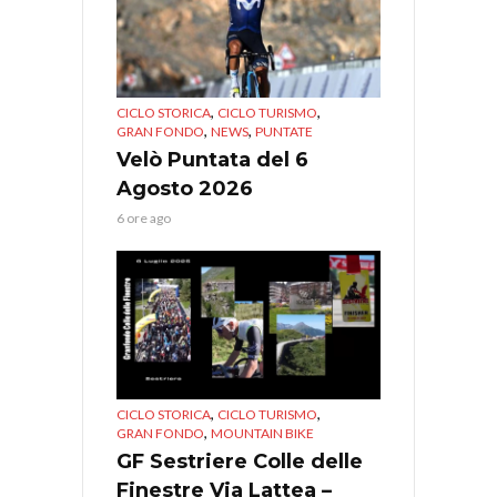
,
,
CICLO STORICA
CICLO TURISMO
,
,
GRAN FONDO
NEWS
PUNTATE
Velò Puntata del 6
Agosto 2026
6 ore ago
,
,
CICLO STORICA
CICLO TURISMO
,
GRAN FONDO
MOUNTAIN BIKE
GF Sestriere Colle delle
Finestre Via Lattea –