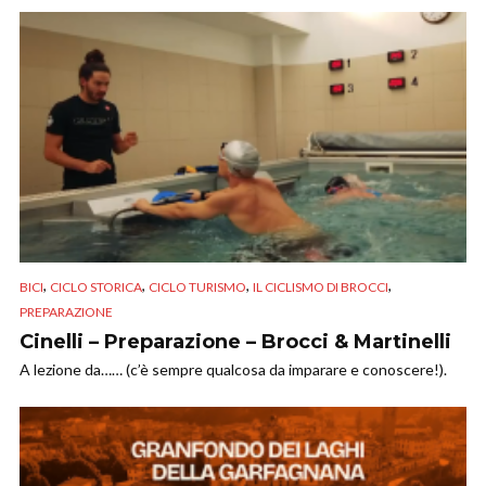
,
,
,
,
BICI
CICLO STORICA
CICLO TURISMO
IL CICLISMO DI BROCCI
PREPARAZIONE
Cinelli – Preparazione – Brocci & Martinelli
A lezione da…… (c’è sempre qualcosa da imparare e conoscere!).