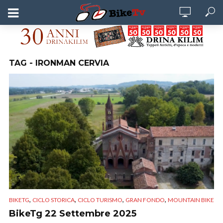
TAG - IRONMAN CERVIA
,
,
,
,
BIKETG
CICLO STORICA
CICLO TURISMO
GRAN FONDO
MOUNTAIN BIKE
BikeTg 22 Settembre 2025