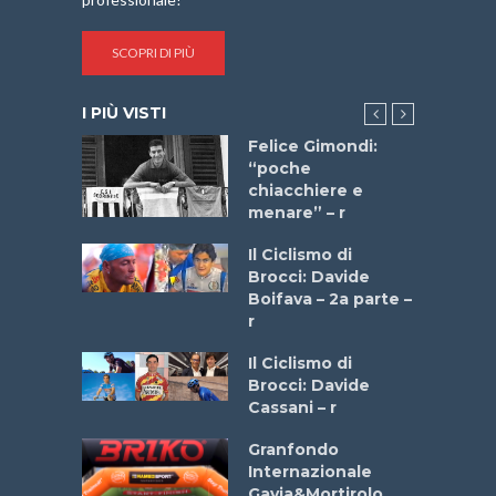
SCOPRI DI PIÙ
I PIÙ VISTI
do “La
Felice Gimondi:
a Bike
“poche
 2025”
chiacchiere e
menare” – r
a
Il Ciclismo di
stelli” –
Brocci: Davide
a
Boifava – 2a parte –
r
ne
Il Ciclismo di
o
Brocci: Davide
onale San
Cassani – r
ipressa –
Aprile
Granfondo
Internazionale
Gavia&Mortirolo