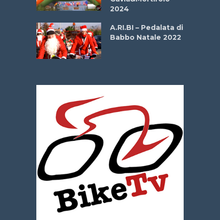
e Sea –
2024
dei Poeti
A.RI.BI – Pedalata di
Babbo Natale 2022
La
 verde”