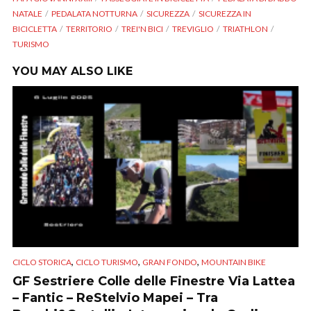
NATALE
PEDALATA NOTTURNA
SICUREZZA
SICUREZZA IN
BICICLETTA
TERRITORIO
TREI'N BICI
TREVIGLIO
TRIATHLON
TURISMO
YOU MAY ALSO LIKE
,
,
,
CICLO STORICA
CICLO TURISMO
GRAN FONDO
MOUNTAIN BIKE
GF Sestriere Colle delle Finestre Via Lattea
– Fantic – ReStelvio Mapei – Tra