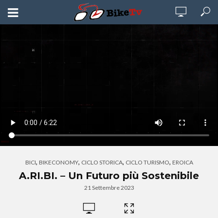
,
,
,
,
BICI
BIKECONOMY
CICLO STORICA
CICLO TURISMO
EROICA
A.RI.BI. – Un Futuro più Sostenibile
21 Settembre 2023