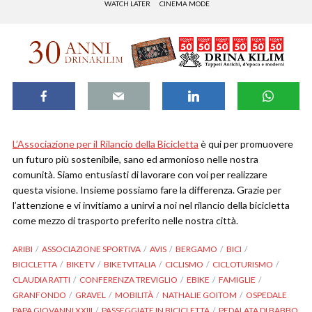
WATCH LATER
CINEMA MODE
L’Associazione per il Rilancio della Bicicletta
è qui per promuovere
un futuro più sostenibile, sano ed armonioso nelle nostra
comunità. Siamo entusiasti di lavorare con voi per realizzare
questa visione. Insieme possiamo fare la differenza. Grazie per
l’attenzione e vi invitiamo a unirvi a noi nel rilancio della bicicletta
come mezzo di trasporto preferito nelle nostra città.
ARIBI
ASSOCIAZIONE SPORTIVA
AVIS
BERGAMO
BICI
BICICLETTA
BIKETV
BIKETVITALIA
CICLISMO
CICLOTURISMO
CLAUDIA RATTI
CONFERENZA TREVIGLIO
EBIKE
FAMIGLIE
GRANFONDO
GRAVEL
MOBILITÀ
NATHALIE GOITOM
OSPEDALE
PAPA GIOVANNI XXIII
PASSEGGIATE IN BICICLETTA
PEDALATA DI BABBO