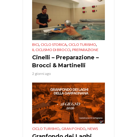
,
,
,
BICI
CICLO STORICA
CICLO TURISMO
,
IL CICLISMO DI BROCCI
PREPARAZIONE
Cinelli – Preparazione –
Brocci & Martinelli
2 giorni ago
,
,
CICLO TURISMO
GRAN FONDO
NEWS
Granfondo dei Laghi