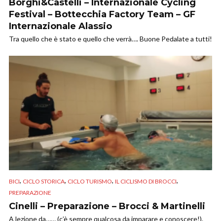
Borghi&Castelli – Internazionale Cycling
Festival – Bottecchia Factory Team – GF
Internazionale Alassio
Tra quello che è stato e quello che verrà…. Buone Pedalate a tutti!
,
,
,
,
BICI
CICLO STORICA
CICLO TURISMO
IL CICLISMO DI BROCCI
PREPARAZIONE
Cinelli – Preparazione – Brocci & Martinelli
A lezione da…… (c’è sempre qualcosa da imparare e conoscere!).