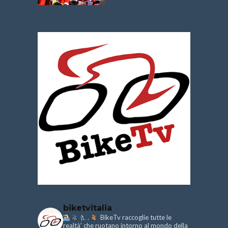
biketvitalia
.
BikeTv raccoglie tutte le
realtà’ che ruotano intorno al mondo della