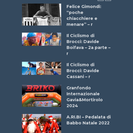
do “La
Felice Gimondi:
a Bike
“poche
 2025”
chiacchiere e
menare” – r
a
Il Ciclismo di
stelli” –
Brocci: Davide
a
Boifava – 2a parte –
r
ne
Il Ciclismo di
o
Brocci: Davide
onale San
Cassani – r
ipressa –
Aprile
Granfondo
Internazionale
Gavia&Mortirolo
e Sea –
2024
dei Poeti
A.RI.BI – Pedalata di
Babbo Natale 2022
La
 verde”