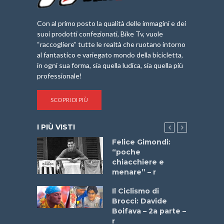
Con al primo posto la qualità delle immagini e dei
suoi prodotti confezionati, Bike Tv, vuole
“raccogliere” tutte le realtà che ruotano intorno
al fantastico e variegato mondo della bicicletta,
in ogni sua forma, sia quella ludica, sia quella più
professionale!
SCOPRI DI PIÙ
I PIÙ VISTI
do “La
Felice Gimondi:
a Bike
“poche
 2025”
chiacchiere e
menare” – r
a
Il Ciclismo di
stelli” –
Brocci: Davide
a
Boifava – 2a parte –
r