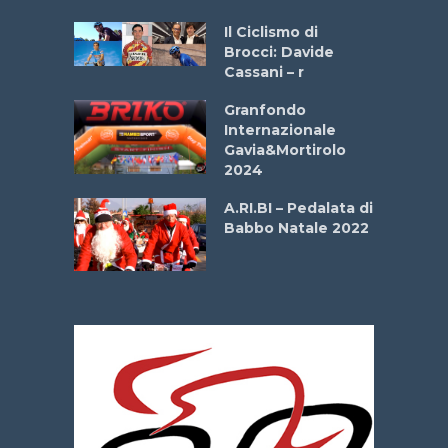
ne
Il Ciclismo di
o
Brocci: Davide
onale San
Cassani – r
ipressa –
Aprile
Granfondo
Internazionale
Gavia&Mortirolo
e Sea –
2024
dei Poeti
A.RI.BI – Pedalata di
Babbo Natale 2022
La
 verde”