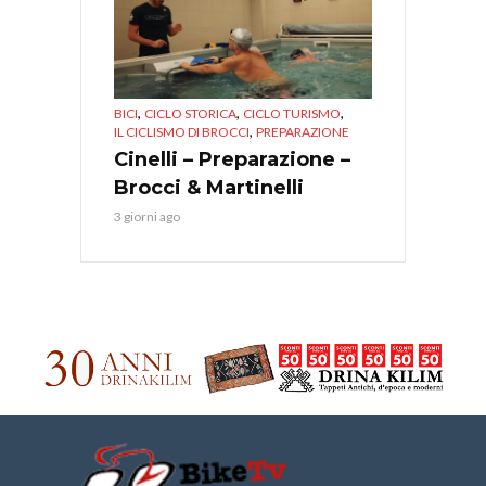
,
,
,
BICI
CICLO STORICA
CICLO TURISMO
,
IL CICLISMO DI BROCCI
PREPARAZIONE
Cinelli – Preparazione –
Brocci & Martinelli
3 giorni ago