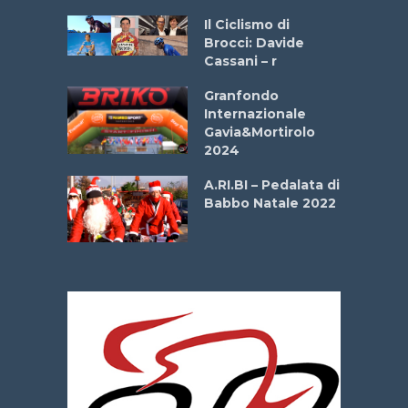
ne
Il Ciclismo di
o
Brocci: Davide
onale San
Cassani – r
ipressa –
Aprile
Granfondo
Internazionale
Gavia&Mortirolo
e Sea –
2024
dei Poeti
A.RI.BI – Pedalata di
Babbo Natale 2022
La
 verde”