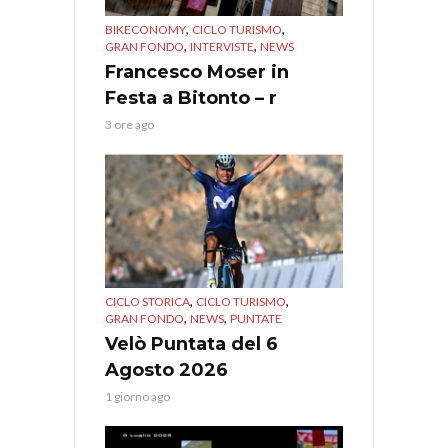
,
,
BIKECONOMY
CICLO TURISMO
,
,
GRAN FONDO
INTERVISTE
NEWS
Francesco Moser in
Festa a Bitonto – r
3 ore ago
,
,
CICLO STORICA
CICLO TURISMO
,
,
GRAN FONDO
NEWS
PUNTATE
Velò Puntata del 6
Agosto 2026
1 giorno ago