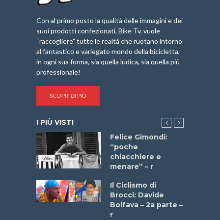
Con al primo posto la qualità delle immagini e dei
suoi prodotti confezionati, Bike Tv, vuole
“raccogliere” tutte le realtà che ruotano intorno
al fantastico e variegato mondo della bicicletta,
in ogni sua forma, sia quella ludica, sia quella più
professionale!
SCOPRI DI PIÙ
I PIÙ VISTI
do “La
Felice Gimondi:
a Bike
“poche
 2025”
chiacchiere e
menare” – r
a
Il Ciclismo di
stelli” –
Brocci: Davide
a
Boifava – 2a parte –
r