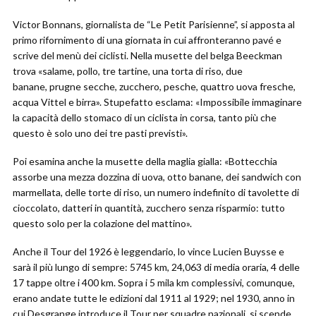
Victor Bonnans, giornalista de “Le Petit Parisienne”, si apposta al
primo rifornimento di una giornata in cui affronteranno pavé e
scrive del menù dei ciclisti. Nella musette del belga Beeckman
trova «salame, pollo, tre tartine, una torta di riso, due
banane, prugne secche, zucchero, pesche, quattro uova fresche,
acqua Vittel e birra». Stupefatto esclama: «Impossibile immaginare
la capacità dello stomaco di un ciclista in corsa, tanto più che
questo è solo uno dei tre pasti previsti».
Poi esamina anche la musette della maglia gialla: «Bottecchia
assorbe una mezza dozzina di uova, otto banane, dei sandwich con
marmellata, delle torte di riso, un numero indefinito di tavolette di
cioccolato, datteri in quantità, zucchero senza risparmio: tutto
questo solo per la colazione del mattino».
Anche il Tour del 1926 è leggendario, lo vince Lucien Buysse e
sarà il più lungo di sempre: 5745 km, 24,063 di media oraria, 4 delle
17 tappe oltre i 400 km. Sopra i 5 mila km complessivi, comunque,
erano andate tutte le edizioni dal 1911 al 1929; nel 1930, anno in
cui Desgrange introduce il Tour per squadre nazionali, si scende