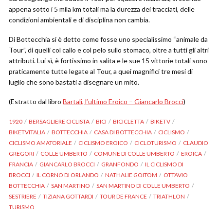
appena sotto i 5 mila km totali ma la durezza dei tracciati, delle
condizioni ambientali e di disciplina non cambia.
Di Bottecchia si è detto come fosse uno specialissimo “animale da
Tour”, di quelli col callo e col pelo sullo stomaco, oltre a tutti gli altri
attributi. Lui sì, è fortissimo in salita e le sue 15 vittorie totali sono
praticamente tutte legate al Tour, a quei magnifici tre mesi di
luglio che sono bastati a disegnare un mito.
(Estratto dal libro
Bartali, l’ultimo Eroico – Giancarlo Brocci
)
1920
BERSAGLIERE CICLISTA
BICI
BICICLETTA
BIKETV
BIKETVITALIA
BOTTECCHIA
CASA DI BOTTECCHIA
CICLISMO
CICLISMO AMATORIALE
CICLISMO EROICO
CICLOTURISMO
CLAUDIO
GREGORI
COLLE UMBERTO
COMUNE DI COLLE UMBERTO
EROICA
FRANCIA
GIANCARLO BROCCI
GRANFONDO
IL CICLISMO DI
BROCCI
IL CORNO DI ORLANDO
NATHALIE GOITOM
OTTAVIO
BOTTECCHIA
SAN MARTINO
SAN MARTINO DI COLLE UMBERTO
SESTRIERE
TIZIANA GOTTARDI
TOUR DE FRANCE
TRIATHLON
TURISMO