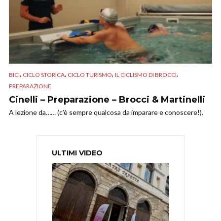
,
,
,
,
BICI
CICLO STORICA
CICLO TURISMO
IL CICLISMO DI BROCCI
PREPARAZIONE
Cinelli – Preparazione – Brocci & Martinelli
A lezione da…… (c’è sempre qualcosa da imparare e conoscere!).
ULTIMI VIDEO