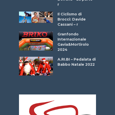
ipressa –
r
Aprile
Il Ciclismo di
Brocci: Davide
e Sea –
Cassani – r
dei Poeti
Granfondo
Internazionale
La
Gavia&Mortirolo
 verde”
2024
A.RI.BI – Pedalata di
mi –
Babbo Natale 2022
bato 14
2026