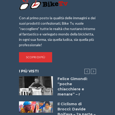
Con al primo posto la qualità delle immagini e dei
suoi prodotti confezionati, Bike Tv, vuole
“raccogliere” tutte le realtà che ruotano intorno
al fantastico e variegato mondo della bicicletta,
in ogni sua forma, sia quella ludica, sia quella più
professionale!
SCOPRI DI PIÙ
I PIÙ VISTI
a
Felice Gimondi:
stelli” –
“poche
a
chiacchiere e
menare” – r
ne
Il Ciclismo di
o
Brocci: Davide
onale San
Boifava – 2a parte –