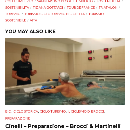
COLLE UMBERTO
SAN MARTINO DI COLLE UMBERTO
SOSTENIBILITÀ
SOSTENIBILITA
TIZIANA GOTTARDI
TOUR DE FRANCE
TRIATHLON
TURISMO
TURISMO CICLOTURISMO BICICLETTA
TURISMO
SOSTENIBILE
VITA
YOU MAY ALSO LIKE
,
,
,
,
BICI
CICLO STORICA
CICLO TURISMO
IL CICLISMO DI BROCCI
PREPARAZIONE
Cinelli – Preparazione – Brocci & Martinelli