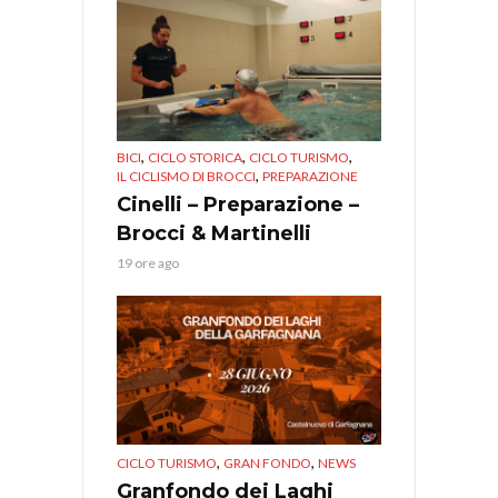
,
,
,
BICI
CICLO STORICA
CICLO TURISMO
,
IL CICLISMO DI BROCCI
PREPARAZIONE
Cinelli – Preparazione –
Brocci & Martinelli
19 ore ago
,
,
CICLO TURISMO
GRAN FONDO
NEWS
Granfondo dei Laghi