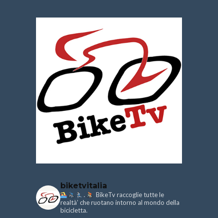
biketvitalia
.
BikeTv raccoglie tutte le
realtà’ che ruotano intorno al mondo della
bicicletta.