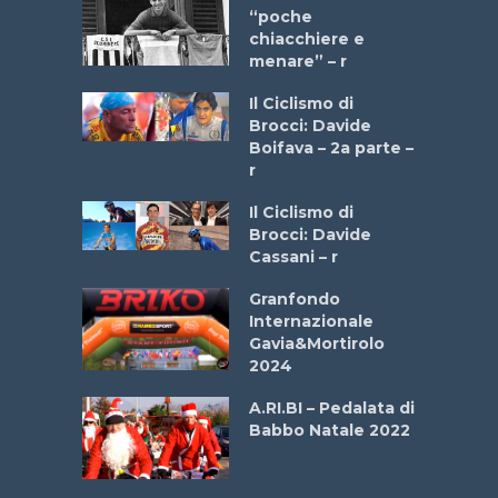
a Bike
“poche
 2025”
chiacchiere e
menare” – r
a
Il Ciclismo di
stelli” –
Brocci: Davide
a
Boifava – 2a parte –
r
ne
Il Ciclismo di
o
Brocci: Davide
onale San
Cassani – r
ipressa –
Aprile
Granfondo
Internazionale
Gavia&Mortirolo
e Sea –
2024
dei Poeti
A.RI.BI – Pedalata di
Babbo Natale 2022
La
 verde”