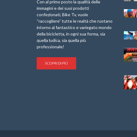
Laigueglia 22
Marathon 2025”
Con al primo posto la qualità delle
Febbraio 2026
immagini e dei suoi prodotti
IX Ed. “Tra
confezionati, Bike Tv, vuole
Granfondo
Borghi&Castelli” –
“raccogliere” tutte le realtà che ruotano
Internazionale
Anteprima
intorno al fantastico e variegato mondo
Briko Torino – 11
della bicicletta, in ogni sua forma, sia
Maggio 2025 – r
1a Edizione
Granfondo
quella ludica, sia quella più
Minerva Edizioni e
Internazionale San
professionale!
Giancarlo Brocci
Lorenzo Cipressa –
per “Bartali l’Ultimo
Sabato 5 Aprile
Eroico” – r
2025
SCOPRI DI PIÙ
Sulle Strade di
Life on the Sea –
Graziano Battistini
Nel Golfo dei Poeti
Cinema: “La
Il Ciclismo di Brocci
bicicletta verde”
– Roberto Damiani