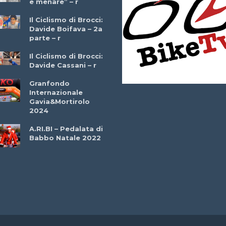
e menare” – r
– r
Il Ciclismo di Brocci:
Davide Boifava – 2a
Che cos’è il
parte – r
triathlon? Con
Simone Diamantini
Il Ciclismo di Brocci:
– r
Davide Cassani – r
2a BITRAIL 23
Granfondo
Marzo 2025 – Bosc
Internazionale
Comunale di
Gavia&Mortirolo
Bitonto (Ba)
2024
Ottavio Bottechia 
A.RI.BI – Pedalata di
Versione Integrale 
Babbo Natale 2022
r
GF Città di Loano
2022: Buona la
Prima