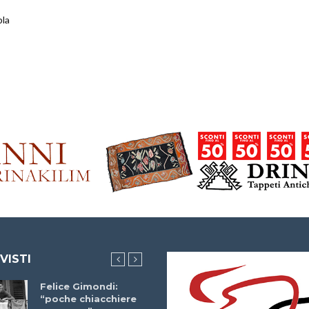
pla
 VISTI
Felice Gimondi:
Brocci Incontra
“poche chiacchiere
Giuseppe Martinell