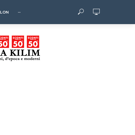
HLON
···