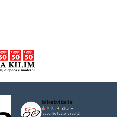
biketvitalia
.
BikeTv
Granfondo
Aspettando
i
Internazionale
raccoglie tutte le realtà’
Pellegrina B