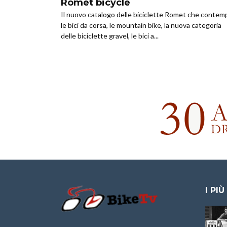
Romet bicycle
Il nuovo catalogo delle biciclette Romet che contem
le bici da corsa, le mountain bike, la nuova categoria
delle biciclette gravel, le bici a...
I PIÙ
Granfondo
Aspettando “La
Internazionale
Pellegrina Bike