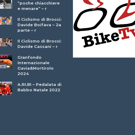
“poche chiacchiere
Giuseppe Martinell
e menare” – r
– r
Il Ciclismo di Brocci:
Davide Boifava – 2a
Che cos’è il
parte – r
triathlon? Con
Simone Diamantini
Il Ciclismo di Brocci:
– r
Davide Cassani – r
2a BITRAIL 23
Granfondo
Marzo 2025 – Bosc
Internazionale
Comunale di
Gavia&Mortirolo
Bitonto (Ba)
2024
Ottavio Bottechia 
A.RI.BI – Pedalata di
Versione Integrale 
Babbo Natale 2022
r
GF Città di Loano
2022: Buona la
Prima