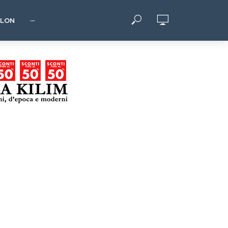
HLON
···