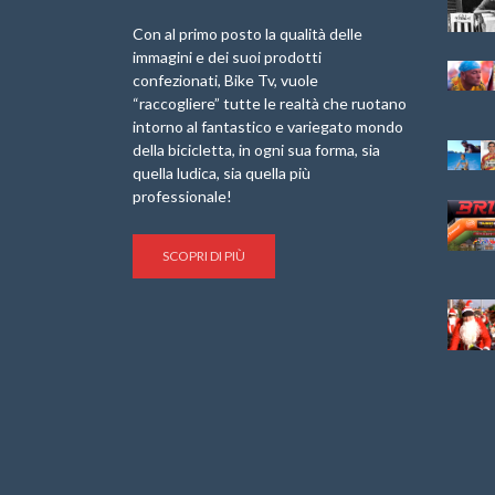
Internazionale
Pellegrina Bike
Briko Torino – 11
Marathon 2025”
Con al primo posto la qualità delle
Maggio 2025 – r
immagini e dei suoi prodotti
IX Ed. “Tra
confezionati, Bike Tv, vuole
Granfondo
Borghi&Castelli” –
“raccogliere” tutte le realtà che ruotano
Internazionale
Anteprima
intorno al fantastico e variegato mondo
Laigueglia 22
della bicicletta, in ogni sua forma, sia
Febbraio 2026
1a Edizione
Granfondo
quella ludica, sia quella più
Minerva Edizioni e
Internazionale San
professionale!
Giancarlo Brocci
Lorenzo Cipressa –
per “Bartali l’Ultimo
Sabato 5 Aprile
Eroico” – r
2025
SCOPRI DI PIÙ
Sulle Strade di
Life on the Sea –
Graziano Battistini
Nel Golfo dei Poeti
Cinema: “La
Il Ciclismo di Brocci
bicicletta verde”
– Roberto Damiani