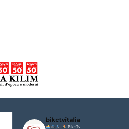
biketvitalia
.
BikeTv
Granfondo
Aspettando