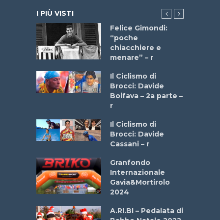
I PIÙ VISTI
do “La
Felice Gimondi:
a Bike
“poche
 2025”
chiacchiere e
menare” – r
a
Il Ciclismo di
stelli” –
Brocci: Davide
a
Boifava – 2a parte –
r
ne
Il Ciclismo di
o
Brocci: Davide
onale San
Cassani – r
ipressa –
Aprile
Granfondo
Internazionale
Gavia&Mortirolo
e Sea –
2024
dei Poeti
A.RI.BI – Pedalata di