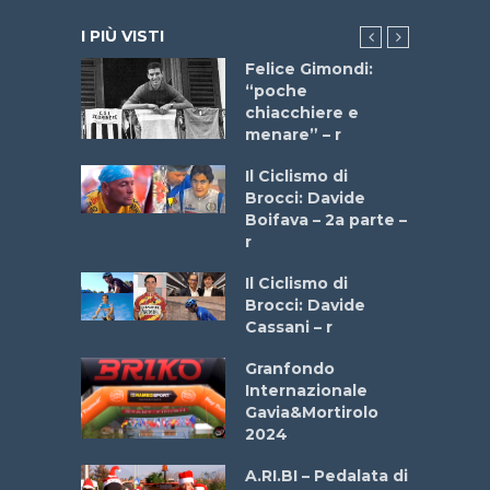
I PIÙ VISTI
do “La
Felice Gimondi:
a Bike
“poche
 2025”
chiacchiere e
menare” – r
a
Il Ciclismo di
stelli” –
Brocci: Davide
a
Boifava – 2a parte –
r
ne
Il Ciclismo di
o
Brocci: Davide
onale San
Cassani – r
ipressa –
Aprile
Granfondo
Internazionale
Gavia&Mortirolo
e Sea –
2024
dei Poeti
A.RI.BI – Pedalata di