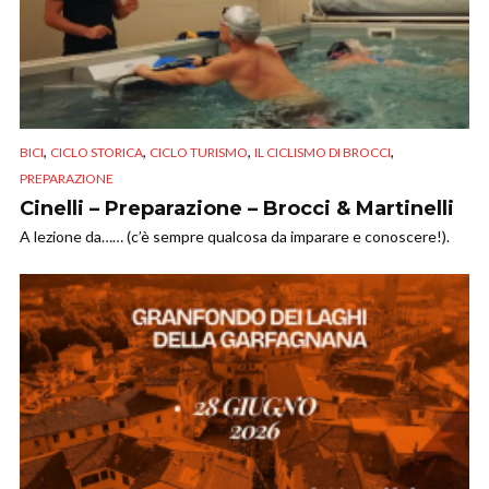
,
,
,
,
BICI
CICLO STORICA
CICLO TURISMO
IL CICLISMO DI BROCCI
PREPARAZIONE
Cinelli – Preparazione – Brocci & Martinelli
A lezione da…… (c’è sempre qualcosa da imparare e conoscere!).