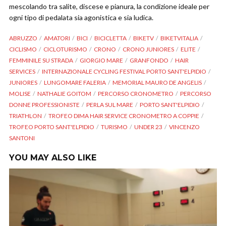
mescolando tra salite, discese e pianura, la condizione ideale per
ogni tipo di pedalata sia agonistica e sia ludica.
ABRUZZO
AMATORI
BICI
BICICLETTA
BIKETV
BIKETVITALIA
CICLISMO
CICLOTURISMO
CRONO
CRONO JUNIORES
ELITE
FEMMINILE SU STRADA
GIORGIO MARE
GRANFONDO
HAIR
SERVICES
INTERNAZIONALE CYCLING FESTIVAL PORTO SANT'ELPIDIO
JUNIORES
LUNGOMARE FALERIA
MEMORIAL MAURO DE ANGELIS
MOLISE
NATHALIE GOITOM
PERCORSO CRONOMETRO
PERCORSO
DONNE PROFESSIONISTE
PERLA SUL MARE
PORTO SANT'ELPIDIO
TRIATHLON
TROFEO DIMA HAIR SERVICE CRONOMETRO A COPPIE
TROFEO PORTO SANT'ELPIDIO
TURISMO
UNDER 23
VINCENZO
SANTONI
YOU MAY ALSO LIKE