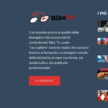
I PIÙ
Granfondo
Aspettando “La
Internazionale
Pellegrina Bike
Laigueglia 22
Marathon 2025”
Con al primo posto la qualità delle
Febbraio 2026
immagini e dei suoi prodotti
IX Ed. “Tra
confezionati, Bike Tv, vuole
Granfondo
Borghi&Castelli” –
“raccogliere” tutte le realtà che ruotano
Internazionale
Anteprima
intorno al fantastico e variegato mondo
Briko Torino – 11
della bicicletta, in ogni sua forma, sia
Maggio 2025 – r
1a Edizione
Granfondo
quella ludica, sia quella più
Minerva Edizioni e
Internazionale San
professionale!
Giancarlo Brocci
Lorenzo Cipressa –
per “Bartali l’Ultimo
Sabato 5 Aprile
Eroico” – r
2025
SCOPRI DI PIÙ
Sulle Strade di
Life on the Sea –
Graziano Battistini
Nel Golfo dei Poeti
Cinema: “La
Il Ciclismo di Brocci
bicicletta verde”
– Roberto Damiani