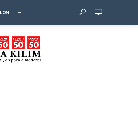
HLON
···