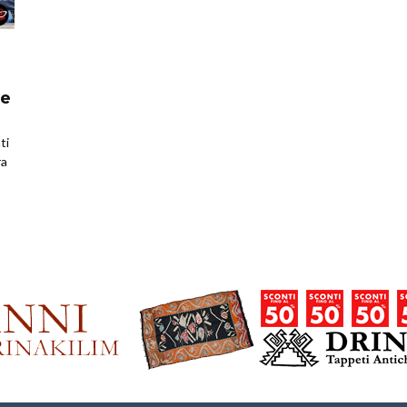
ne
ti
ra