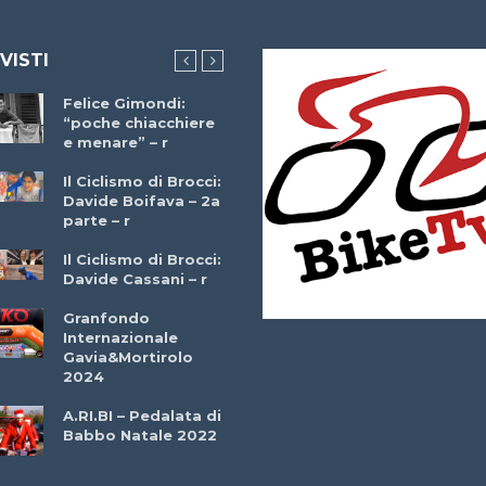
 VISTI
Felice Gimondi:
Brocci Incontra
“poche chiacchiere
Giuseppe Martinell
e menare” – r
– r
Il Ciclismo di Brocci:
Davide Boifava – 2a
Che cos’è il
parte – r
triathlon? Con
Simone Diamantini
Il Ciclismo di Brocci:
– r
Davide Cassani – r
2a BITRAIL 23
Granfondo
Marzo 2025 – Bosc
Internazionale
Comunale di
Gavia&Mortirolo
Bitonto (Ba)
2024
Ottavio Bottechia 
A.RI.BI – Pedalata di
Versione Integrale 
Babbo Natale 2022
r
GF Città di Loano