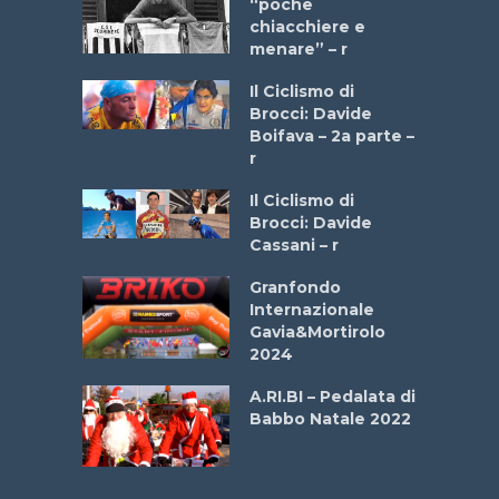
a Bike
“poche
 2025”
chiacchiere e
menare” – r
a
Il Ciclismo di
stelli” –
Brocci: Davide
a
Boifava – 2a parte –
r
ne
Il Ciclismo di
o
Brocci: Davide
onale San
Cassani – r
ipressa –
Aprile
Granfondo
Internazionale
Gavia&Mortirolo
e Sea –
2024
dei Poeti
A.RI.BI – Pedalata di
Babbo Natale 2022
La
 verde”