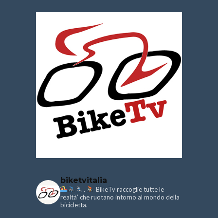
biketvitalia
.
BikeTv raccoglie tutte le
realtà’ che ruotano intorno al mondo della
bicicletta.