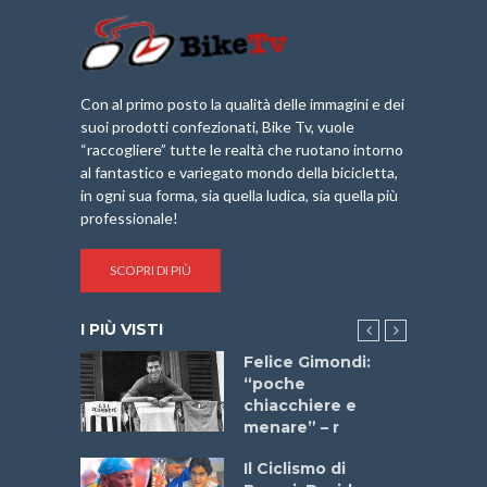
Con al primo posto la qualità delle immagini e dei
suoi prodotti confezionati, Bike Tv, vuole
“raccogliere” tutte le realtà che ruotano intorno
al fantastico e variegato mondo della bicicletta,
in ogni sua forma, sia quella ludica, sia quella più
professionale!
SCOPRI DI PIÙ
I PIÙ VISTI
do “La
Felice Gimondi:
a Bike
“poche
 2025”
chiacchiere e
menare” – r
a
Il Ciclismo di
stelli” –