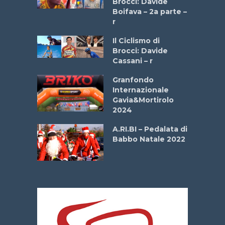
Brocci: Davide
a
Boifava – 2a parte –
r
ne
Il Ciclismo di
o
Brocci: Davide
onale San
Cassani – r
ipressa –
Aprile
Granfondo
Internazionale
Gavia&Mortirolo
e Sea –
2024
dei Poeti
A.RI.BI – Pedalata di
Babbo Natale 2022
La
 verde”