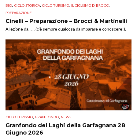
,
,
,
,
BICI
CICLO STORICA
CICLO TURISMO
IL CICLISMO DI BROCCI
PREPARAZIONE
Cinelli – Preparazione – Brocci & Martinelli
A lezione da…… (c’è sempre qualcosa da imparare e conoscere!).
,
,
CICLO TURISMO
GRAN FONDO
NEWS
Granfondo dei Laghi della Garfagnana 28
Giugno 2026