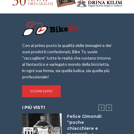
Con al primo posto la qualità delle immagini e dei
suoi prodotti confezionati, Bike Tv, vuole
“raccogliere” tutte le realtà che ruotano intorno
al fantastico e variegato mondo della bicicletta,
in ogni sua forma, sia quella ludica, sia quella più
professionale!
SCOPRI DI PIÙ
I PIÙ VISTI
do “La
Felice Gimondi:
a Bike
“poche
 2025”
chiacchiere e