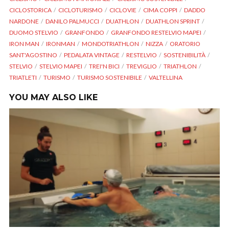
CICLOSTORICA
CICLOTURISMO
CICLOVIE
CIMA COPPI
DADDO
NARDONE
DANILO PALMUCCI
DUATHLON
DUATHLON SPRINT
DUOMO STELVIO
GRANFONDO
GRANFONDO RESTELVIO MAPEI
IRON MAN
IRONMAN
MONDOTRIATHLON
NIZZA
ORATORIO
SANT'AGOSTINO
PEDALATA VINTAGE
RESTELVIO
SOSTENIBILITÀ
STELVIO
STELVIO MAPEI
TREI'N BICI
TREVIGLIO
TRIATHLON
TRIATLETI
TURISMO
TURISMO SOSTENIBILE
VALTELLINA
YOU MAY ALSO LIKE