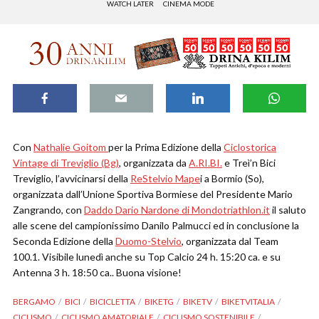
WATCH LATER
CINEMA MODE
Con
Nathalie Goitom
per la Prima Edizione della
Ciclostorica
Vintage di Treviglio (Bg)
, organizzata da
A.RI.BI.
e Treì’n Bici
Treviglio, l’avvicinarsi della
ReStelvio Mape
i a Bormio (So),
organizzata dall’Unione Sportiva Bormiese del Presidente Mario
Zangrando, con
Daddo Dario Nardone di Mondotriathlon.it
il saluto
alle scene del campionissimo Danilo Palmucci ed in conclusione la
Seconda Edizione della
Duomo-Stelvio
, organizzata dal Team
100.1. Visibile lunedì anche su Top Calcio 24 h. 15:20 ca. e su
Antenna 3 h. 18:50 ca.. Buona visione!
BERGAMO
BICI
BICICLETTA
BIKETG
BIKETV
BIKETVITALIA
CICLISMO
CICLISMO AMATORIALE
CICLISMO SOSTENIBILE