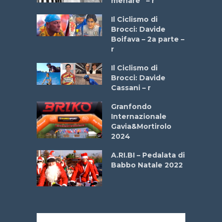
menare” – r
a
Il Ciclismo di
stelli” –
Brocci: Davide
a
Boifava – 2a parte –
r
ne
Il Ciclismo di
o
Brocci: Davide
onale San
Cassani – r
ipressa –
Aprile
Granfondo
Internazionale
Gavia&Mortirolo
e Sea –
2024
dei Poeti
A.RI.BI – Pedalata di
Babbo Natale 2022
La
 verde”