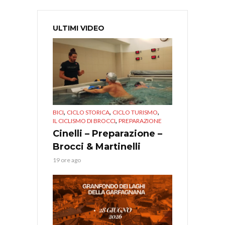
ULTIMI VIDEO
,
,
,
BICI
CICLO STORICA
CICLO TURISMO
,
IL CICLISMO DI BROCCI
PREPARAZIONE
Cinelli – Preparazione –
Brocci & Martinelli
19 ore ago