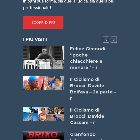
in ogni sua forma, sia quella ludica, sia quella più
professionale!
SCOPRI DI PIÙ
I PIÙ VISTI
do “La
Felice Gimondi:
a Bike
“poche
 2025”
chiacchiere e
menare” – r
a
Il Ciclismo di
stelli” –
Brocci: Davide
a
Boifava – 2a parte –
r
ne
Il Ciclismo di
o
Brocci: Davide
onale San
Cassani – r
ipressa –
Aprile
Granfondo