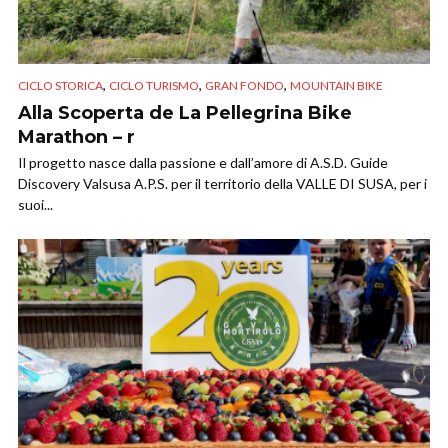
,
,
,
CICLO STORICA
CICLO TURISMO
GRAN FONDO
MOUNTAIN BIKE
Alla Scoperta de La Pellegrina Bike
Marathon – r
Il progetto nasce dalla passione e dall’amore di A.S.D. Guide
Discovery Valsusa A.P.S. per il territorio della VALLE DI SUSA, per i
suoi...