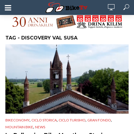
TAG - DISCOVERY VAL SUSA
,
,
,
,
BIKECONOMY
CICLO STORICA
CICLO TURISMO
GRAN FONDO
,
MOUNTAIN BIKE
NEWS