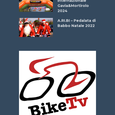
Internazionale
Gavia&Mortirolo
e Sea –
2024
dei Poeti
A.RI.BI – Pedalata di
Babbo Natale 2022
La
 verde”