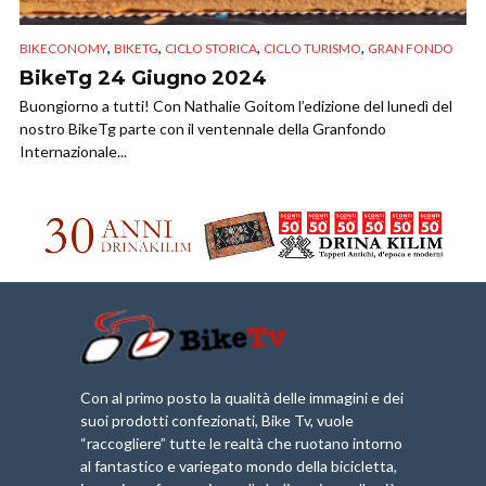
,
,
,
,
BIKECONOMY
BIKETG
CICLO STORICA
CICLO TURISMO
GRAN FONDO
BikeTg 24 Giugno 2024
Buongiorno a tutti! Con Nathalie Goitom l’edizione del lunedì del
nostro BikeTg parte con il ventennale della Granfondo
Internazionale...
Con al primo posto la qualità delle immagini e dei
suoi prodotti confezionati, Bike Tv, vuole
“raccogliere” tutte le realtà che ruotano intorno
al fantastico e variegato mondo della bicicletta,