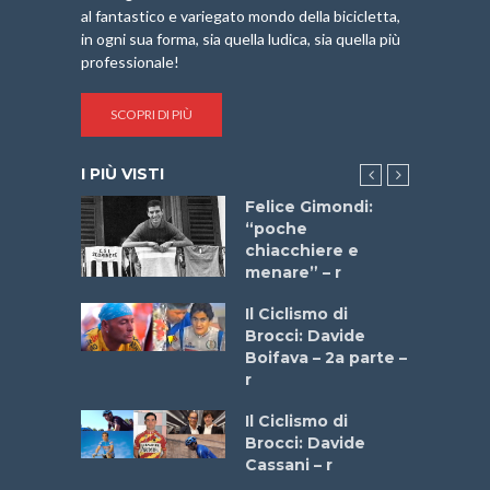
al fantastico e variegato mondo della bicicletta,
in ogni sua forma, sia quella ludica, sia quella più
professionale!
SCOPRI DI PIÙ
I PIÙ VISTI
do “La
Felice Gimondi:
a Bike
“poche
 2025”
chiacchiere e
menare” – r
a
Il Ciclismo di
stelli” –
Brocci: Davide
a
Boifava – 2a parte –
r
ne
Il Ciclismo di
o
Brocci: Davide
onale San
Cassani – r
ipressa –