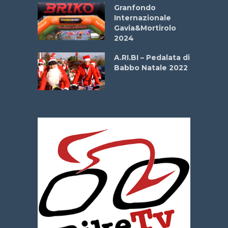
Aprile
Granfondo
Internazionale
Gavia&Mortirolo
e Sea –
2024
dei Poeti
A.RI.BI – Pedalata di
Babbo Natale 2022
La
 verde”