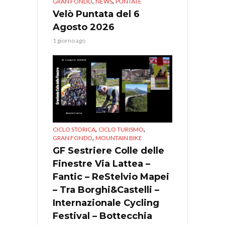
,
,
GRAN FONDO
NEWS
PUNTATE
Velò Puntata del 6
Agosto 2026
1 giorno ago
,
,
CICLO STORICA
CICLO TURISMO
,
GRAN FONDO
MOUNTAIN BIKE
GF Sestriere Colle delle
Finestre Via Lattea –
Fantic – ReStelvio Mapei
– Tra Borghi&Castelli –
Internazionale Cycling
Festival – Bottecchia