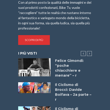
Con al primo posto la qualità delle immagini e dei
suoi prodotti confezionati, Bike Tv, vuole
“raccogliere” tutte le realtà che ruotano intorno
al fantastico e variegato mondo della bicicletta,
in ogni sua forma, sia quella ludica, sia quella più
professionale!
SCOPRI DI PIÙ
I PIÙ VISTI
do “La
Felice Gimondi:
a Bike
“poche
 2025”
chiacchiere e
menare” – r
a
Il Ciclismo di
stelli” –
Brocci: Davide
a
Boifava – 2a parte –
r
ne
Il Ciclismo di