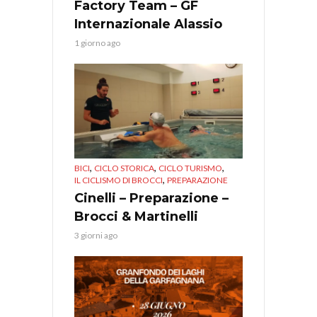
Factory Team – GF
Internazionale Alassio
1 giorno ago
,
,
,
BICI
CICLO STORICA
CICLO TURISMO
,
IL CICLISMO DI BROCCI
PREPARAZIONE
Cinelli – Preparazione –
Brocci & Martinelli
3 giorni ago