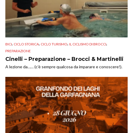
,
,
,
,
BICI
CICLO STORICA
CICLO TURISMO
IL CICLISMO DI BROCCI
PREPARAZIONE
Cinelli – Preparazione – Brocci & Martinelli
A lezione da…… (c’è sempre qualcosa da imparare e conoscere!).