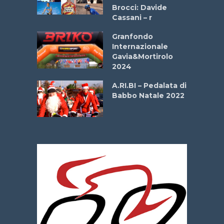
o
Brocci: Davide
onale San
Cassani – r
ipressa –
Aprile
Granfondo
Internazionale
Gavia&Mortirolo
e Sea –
2024
dei Poeti
A.RI.BI – Pedalata di
Babbo Natale 2022
La
 verde”