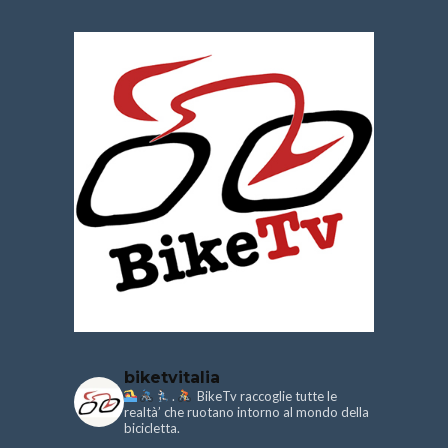
biketvitalia
.
BikeTv raccoglie tutte le
realtà’ che ruotano intorno al mondo della
bicicletta.