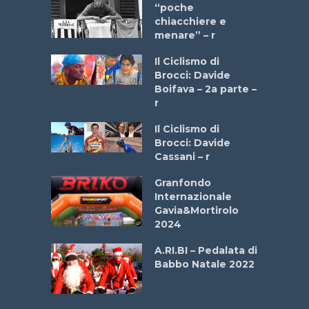
a Bike
“poche
 2025”
chiacchiere e
menare” – r
a
Il Ciclismo di
stelli” –
Brocci: Davide
a
Boifava – 2a parte –
r
ne
Il Ciclismo di
o
Brocci: Davide
onale San
Cassani – r
ipressa –
Aprile
Granfondo
Internazionale
Gavia&Mortirolo
e Sea –
2024
dei Poeti
A.RI.BI – Pedalata di
Babbo Natale 2022
La
 verde”