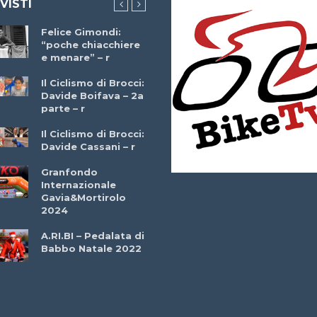
 VISTI
Felice Gimondi:
Brocci Incontra
“poche chiacchiere
Giuseppe Martinell
e menare” – r
– r
Il Ciclismo di Brocci:
Davide Boifava – 2a
Che cos’è il
parte – r
triathlon? Con
Simone Diamantini
Il Ciclismo di Brocci:
– r
Davide Cassani – r
2a BITRAIL 23
Granfondo
Marzo 2025 – Bosc
Internazionale
Comunale di
Gavia&Mortirolo
Bitonto (Ba)
2024
Ottavio Bottechia 
A.RI.BI – Pedalata di
Versione Integrale 
Babbo Natale 2022
r
GF Città di Loano
2022: Buona la
Prima