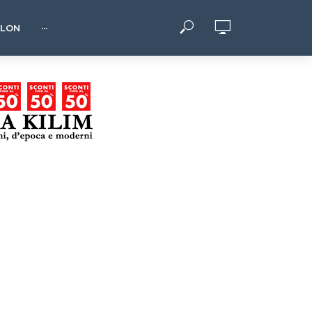
HLON
···