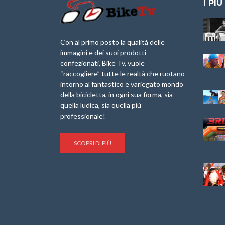
I PIÙ
Granfondo
Aspettando “La
Internazionale
Pellegrina Bike
Briko Torino – 11
Marathon 2025”
Con al primo posto la qualità delle
Maggio 2025 – r
immagini e dei suoi prodotti
IX Ed. “Tra
confezionati, Bike Tv, vuole
Granfondo
Borghi&Castelli” –
“raccogliere” tutte le realtà che ruotano
Internazionale
Anteprima
intorno al fantastico e variegato mondo
Laigueglia 22
della bicicletta, in ogni sua forma, sia
Febbraio 2026
1a Edizione
Granfondo
quella ludica, sia quella più
Minerva Edizioni e
Internazionale San
professionale!
Giancarlo Brocci
Lorenzo Cipressa –
per “Bartali l’Ultimo
Sabato 5 Aprile
Eroico” – r
2025
SCOPRI DI PIÙ
Sulle Strade di
Life on the Sea –
Graziano Battistini
Nel Golfo dei Poeti
Cinema: “La
Il Ciclismo di Brocci
bicicletta verde”
– Roberto Damiani