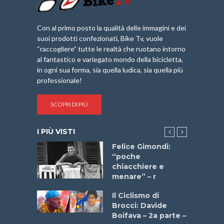
Con al primo posto la qualità delle immagini e dei
suoi prodotti confezionati, Bike Tv, vuole
“raccogliere” tutte le realtà che ruotano intorno
al fantastico e variegato mondo della bicicletta,
in ogni sua forma, sia quella ludica, sia quella più
professionale!
SCOPRI DI PIÙ
I PIÙ VISTI
do “La
Felice Gimondi:
a Bike
“poche
 2025”
chiacchiere e
menare” – r
a
Il Ciclismo di
stelli” –
Brocci: Davide
a
Boifava – 2a parte –