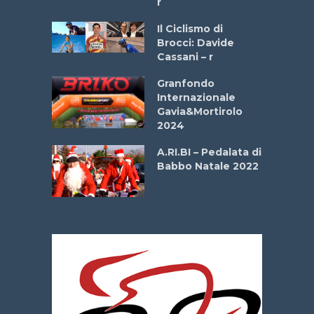
r
ne
Il Ciclismo di
o
Brocci: Davide
onale San
Cassani – r
ipressa –
Aprile
Granfondo
Internazionale
Gavia&Mortirolo
e Sea –
2024
dei Poeti
A.RI.BI – Pedalata di
Babbo Natale 2022
La
 verde”