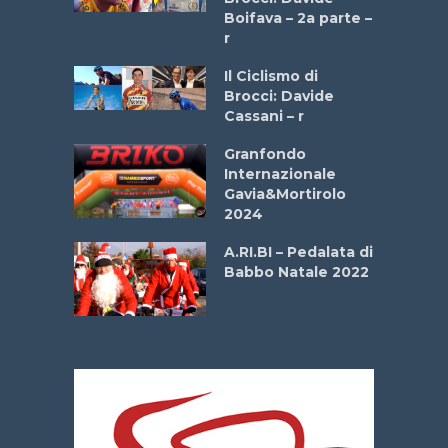
a
Boifava – 2a parte –
r
ne
Il Ciclismo di
o
Brocci: Davide
onale San
Cassani – r
ipressa –
Aprile
Granfondo
Internazionale
Gavia&Mortirolo
e Sea –
2024
dei Poeti
A.RI.BI – Pedalata di
Babbo Natale 2022
La
 verde”