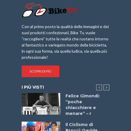
Con al primo posto la qualità delle immagini e dei
suoi prodotti confezionati, Bike Tv, vuole
“raccogliere” tutte le realtà che ruotano intorno
al fantastico e variegato mondo della bicicletta,
in ogni sua forma, sia quella ludica, sia quella più
professionale!
SCOPRI DI PIÙ
I PIÙ VISTI
do “La
Felice Gimondi:
a Bike
“poche
 2025”
chiacchiere e
menare” – r
a
Il Ciclismo di
stelli” –
Brocci: Davide