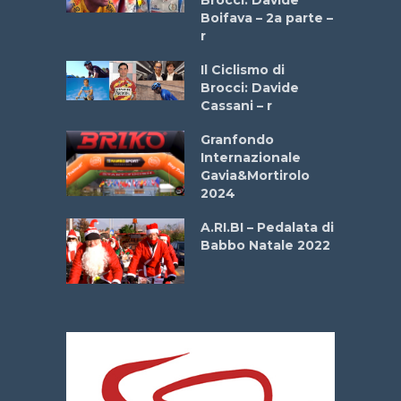
a
Boifava – 2a parte –
r
ne
Il Ciclismo di
o
Brocci: Davide
onale San
Cassani – r
ipressa –
Aprile
Granfondo
Internazionale
Gavia&Mortirolo
e Sea –
2024
dei Poeti
A.RI.BI – Pedalata di
Babbo Natale 2022
La
 verde”