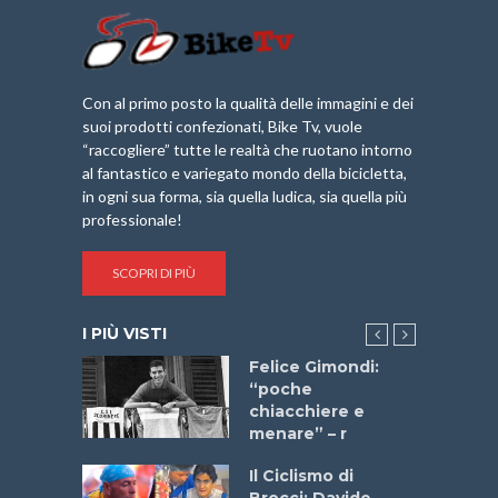
Con al primo posto la qualità delle immagini e dei
suoi prodotti confezionati, Bike Tv, vuole
“raccogliere” tutte le realtà che ruotano intorno
al fantastico e variegato mondo della bicicletta,
in ogni sua forma, sia quella ludica, sia quella più
professionale!
SCOPRI DI PIÙ
I PIÙ VISTI
do “La
Felice Gimondi:
a Bike
“poche
 2025”
chiacchiere e
menare” – r
a
Il Ciclismo di
stelli” –
Brocci: Davide