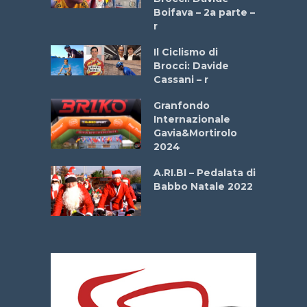
a
Boifava – 2a parte –
r
ne
Il Ciclismo di
o
Brocci: Davide
onale San
Cassani – r
ipressa –
Aprile
Granfondo
Internazionale
Gavia&Mortirolo
e Sea –
2024
dei Poeti
A.RI.BI – Pedalata di
Babbo Natale 2022
La
 verde”