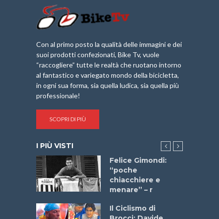
Con al primo posto la qualità delle immagini e dei
suoi prodotti confezionati, Bike Tv, vuole
“raccogliere” tutte le realtà che ruotano intorno
al fantastico e variegato mondo della bicicletta,
in ogni sua forma, sia quella ludica, sia quella più
professionale!
SCOPRI DI PIÙ
I PIÙ VISTI
do “La
Felice Gimondi:
a Bike
“poche
 2025”
chiacchiere e
menare” – r
a
Il Ciclismo di
stelli” –
Brocci: Davide