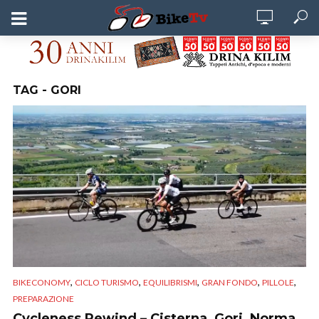
TAG - GORI
,
,
,
,
,
BIKECONOMY
CICLO TURISMO
EQUILIBRISMI
GRAN FONDO
PILLOLE
PREPARAZIONE
Cycleness Rewind – Cisterna, Gori, Norma