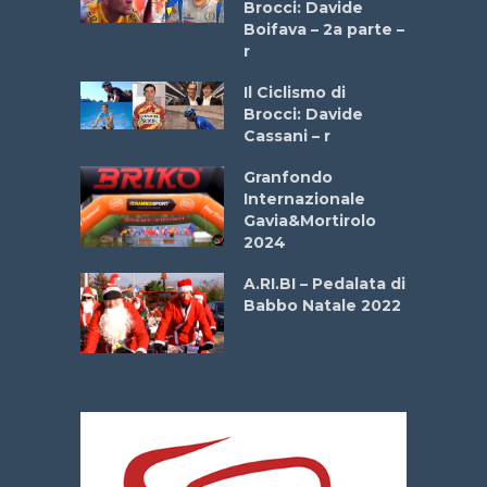
stelli” –
Brocci: Davide
a
Boifava – 2a parte –
r
ne
Il Ciclismo di
o
Brocci: Davide
onale San
Cassani – r
ipressa –
Aprile
Granfondo
Internazionale
Gavia&Mortirolo
e Sea –
2024
dei Poeti
A.RI.BI – Pedalata di
Babbo Natale 2022
La
 verde”