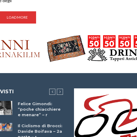
e degli
LOAD MORE
 VISTI
Felice Gimondi:
Brocci Incontra
“poche chiacchiere
Giuseppe Martinell
e menare” – r
– r
Il Ciclismo di Brocci:
Davide Boifava – 2a
Che cos’è il
parte – r