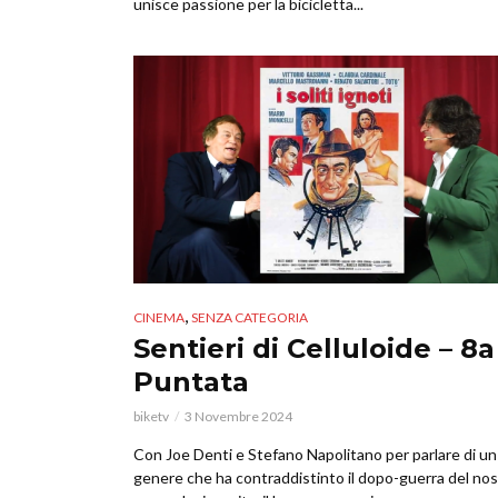
unisce passione per la bicicletta...
,
CINEMA
SENZA CATEGORIA
Sentieri di Celluloide – 8a
Puntata
biketv
3 Novembre 2024
Con Joe Denti e Stefano Napolitano per parlare di un
genere che ha contraddistinto il dopo-guerra del no