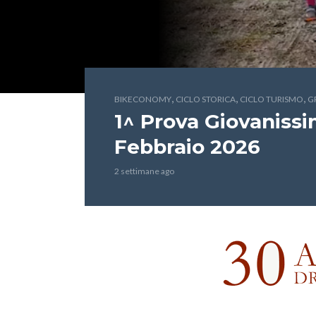
,
,
,
BIKECONOMY
CICLO STORICA
CICLO TURISMO
G
1^ Prova Giovanissi
Febbraio 2026
2 settimane ago