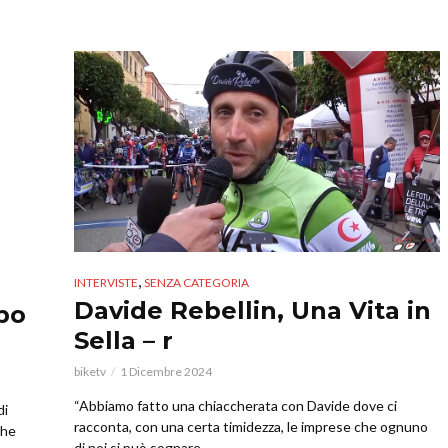
,
INTERVISTE
SENZA CATEGORIA
Davide Rebellin, Una Vita in
bbo
Sella – r
biketv
1 Dicembre 2024
“Abbiamo fatto una chiaccherata con Davide dove ci
di
racconta, con una certa timidezza, le imprese che ognuno
che
di noi si può sognare…...