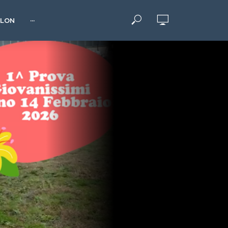
HLON
···