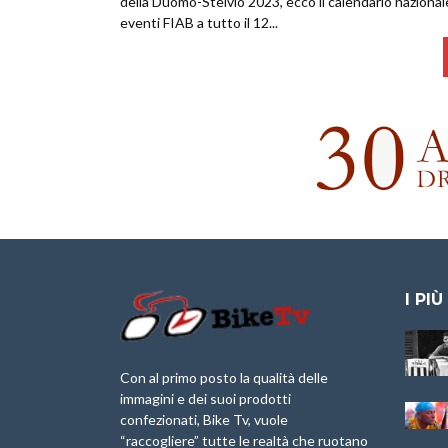
della Duomo-Stelvio 2023, ecco il calendario nazional
eventi FIAB a tutto il 12...
I PIÙ
Granfondo
Aspettando “La
Internazionale
Pellegrina Bike
Laigueglia 22
Marathon 2025”
Con al primo posto la qualità delle
Febbraio 2026
immagini e dei suoi prodotti
IX Ed. “Tra
confezionati, Bike Tv, vuole
Granfondo
Borghi&Castelli” –
“raccogliere” tutte le realtà che ruotano
Internazionale
Anteprima