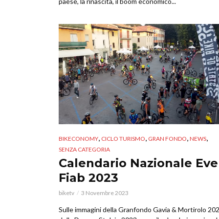
paese, la rinascita, il boom economico...
,
,
,
,
BIKECONOMY
CICLO TURISMO
GRAN FONDO
NEWS
SENZA CATEGORIA
Calendario Nazionale Eve
Fiab 2023
biketv
3 Novembre 2023
Sulle immagini della Granfondo Gavia & Mortirolo 20