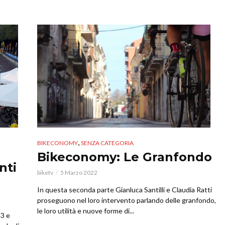
,
BIKECONOMY
SENZA CATEGORIA
Bikeconomy: Le Granfondo
nti
biketv
5 Marzo 2022
In questa seconda parte Gianluca Santilli e Claudia Ratti
proseguono nel loro intervento parlando delle granfondo,
le loro utilità e nuove forme di...
23 e