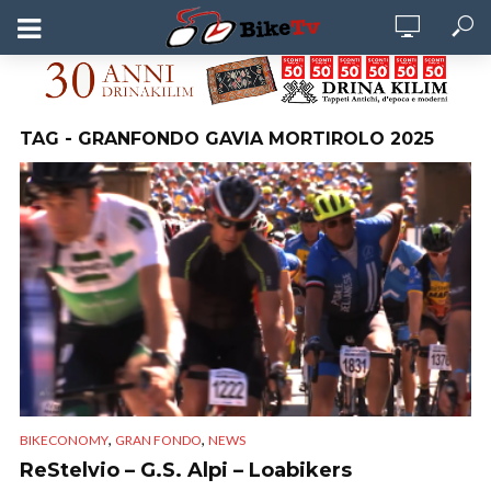
TAG - GRANFONDO GAVIA MORTIROLO 2025
,
,
BIKECONOMY
GRAN FONDO
NEWS
ReStelvio – G.S. Alpi – Loabikers