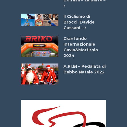
Boifava – 2a parte –
r
ne
Il Ciclismo di
o
Brocci: Davide
onale San
Cassani – r
ipressa –
Aprile
Granfondo
Internazionale
Gavia&Mortirolo
e Sea –
2024
dei Poeti
A.RI.BI – Pedalata di
Babbo Natale 2022
La
 verde”