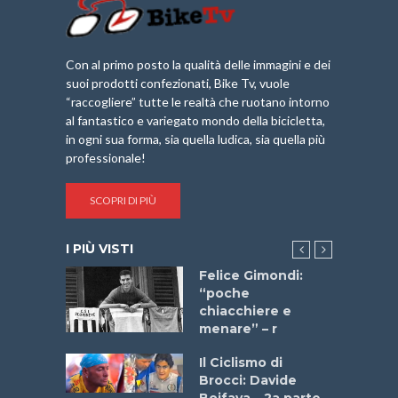
Con al primo posto la qualità delle immagini e dei
suoi prodotti confezionati, Bike Tv, vuole
“raccogliere” tutte le realtà che ruotano intorno
al fantastico e variegato mondo della bicicletta,
in ogni sua forma, sia quella ludica, sia quella più
professionale!
SCOPRI DI PIÙ
I PIÙ VISTI
do “La
Felice Gimondi:
a Bike
“poche
 2025”
chiacchiere e
menare” – r
a
Il Ciclismo di
stelli” –
Brocci: Davide
a