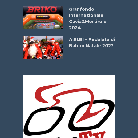
Aprile
Granfondo
Internazionale
Gavia&Mortirolo
e Sea –
2024
dei Poeti
A.RI.BI – Pedalata di
Babbo Natale 2022
La
 verde”