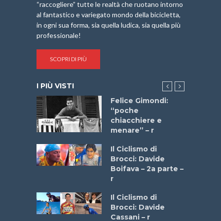
“raccogliere” tutte le realtà che ruotano intorno
al fantastico e variegato mondo della bicicletta,
in ogni sua forma, sia quella ludica, sia quella più
professionale!
SCOPRI DI PIÙ
I PIÙ VISTI
do “La
Felice Gimondi:
a Bike
“poche
 2025”
chiacchiere e
menare” – r
a
Il Ciclismo di
stelli” –
Brocci: Davide
a
Boifava – 2a parte –
r
ne
Il Ciclismo di
o
Brocci: Davide
onale San
Cassani – r
ipressa –