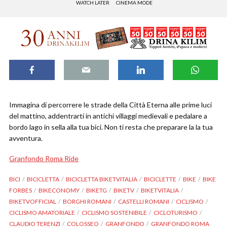
WATCH LATER
CINEMA MODE
Immagina di percorrere le strade della Città Eterna alle prime luci
del mattino, addentrarti in antichi villaggi medievali e pedalare a
bordo lago in sella alla tua bici. Non ti resta che preparare la la tua
avventura.
Granfondo Roma Ride
BICI
BICICLETTA
BICICLETTA BIKETVITALIA
BICICLETTE
BIKE
BIKE
FORBES
BIKECONOMY
BIKETG
BIKETV
BIKETVITALIA
BIKETVOFFICIAL
BORGHI ROMANI
CASTELLI ROMANI
CICLISMO
CICLISMO AMATORIALE
CICLISMO SOSTENIBILE
CICLOTURISMO
CLAUDIO TERENZI
COLOSSEO
GRANFONDO
GRANFONDO ROMA