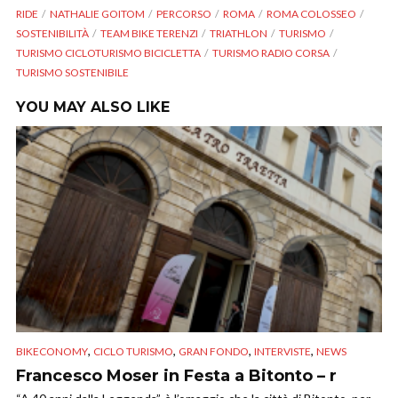
RIDE
NATHALIE GOITOM
PERCORSO
ROMA
ROMA COLOSSEO
SOSTENIBILITÀ
TEAM BIKE TERENZI
TRIATHLON
TURISMO
TURISMO CICLOTURISMO BICICLETTA
TURISMO RADIO CORSA
TURISMO SOSTENIBILE
YOU MAY ALSO LIKE
,
,
,
,
BIKECONOMY
CICLO TURISMO
GRAN FONDO
INTERVISTE
NEWS
Francesco Moser in Festa a Bitonto – r