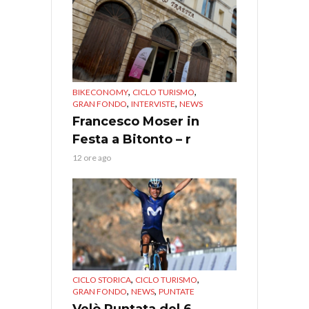
,
,
BIKECONOMY
CICLO TURISMO
,
,
GRAN FONDO
INTERVISTE
NEWS
Francesco Moser in
Festa a Bitonto – r
12 ore ago
,
,
CICLO STORICA
CICLO TURISMO
,
,
GRAN FONDO
NEWS
PUNTATE
Velò Puntata del 6