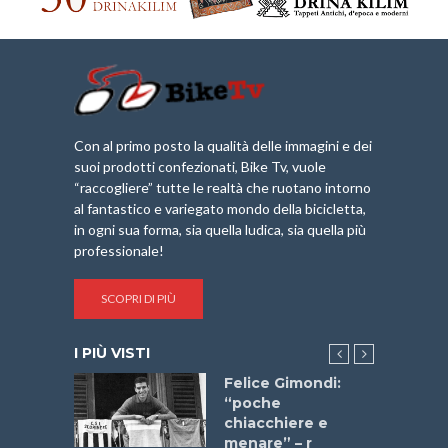
Con al primo posto la qualità delle immagini e dei
suoi prodotti confezionati, Bike Tv, vuole
“raccogliere” tutte le realtà che ruotano intorno
al fantastico e variegato mondo della bicicletta,
in ogni sua forma, sia quella ludica, sia quella più
professionale!
SCOPRI DI PIÙ
I PIÙ VISTI
do “La
Felice Gimondi:
a Bike
“poche
 2025”
chiacchiere e
menare” – r