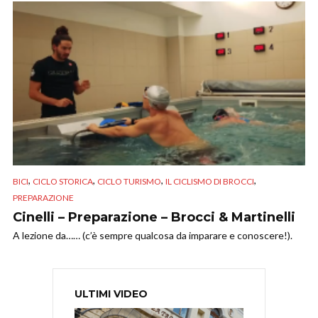
,
,
,
,
BICI
CICLO STORICA
CICLO TURISMO
IL CICLISMO DI BROCCI
PREPARAZIONE
Cinelli – Preparazione – Brocci & Martinelli
A lezione da…… (c’è sempre qualcosa da imparare e conoscere!).
ULTIMI VIDEO