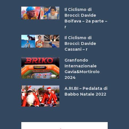
a
Il Ciclismo di
stelli” –
Brocci: Davide
a
Boifava – 2a parte –
r
ne
Il Ciclismo di
o
Brocci: Davide
onale San
Cassani – r
ipressa –
Aprile
Granfondo
Internazionale
Gavia&Mortirolo
e Sea –
2024
dei Poeti
A.RI.BI – Pedalata di
Babbo Natale 2022
La
 verde”