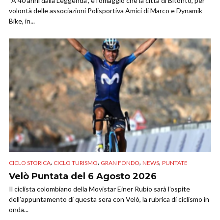
“A 40 anni dalla Leggenda”, è l’omaggio che la città di Bitonto, per
volontà delle associazioni Polisportiva Amici di Marco e Dynamik
Bike, in...
,
,
,
,
CICLO STORICA
CICLO TURISMO
GRAN FONDO
NEWS
PUNTATE
Velò Puntata del 6 Agosto 2026
Il ciclista colombiano della Movistar Einer Rubio sarà l’ospite
dell’appuntamento di questa sera con Velò, la rubrica di ciclismo in
onda...