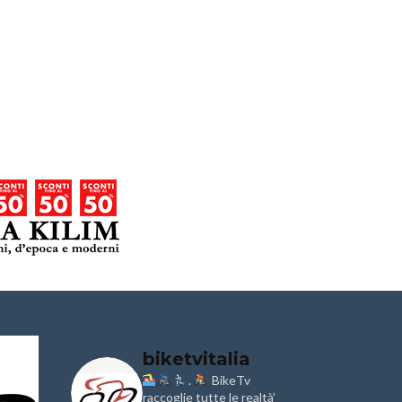
biketvitalia
.
BikeTv
Granfondo
Aspettando
i
Internazionale
raccoglie tutte le realtà’
Pellegrina B