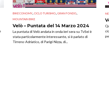
,
,
,
BIKECONOMY
CICLO TURISMO
GRAN FONDO
N
MOUNTAIN BIKE
V
Velò – Puntata del 14 Marzo 2024
Qu
e
ci
La puntata di Velò andata in onda ieri sera su TvSei è
pe
stata particolarmente interessante, si è parlato di
Tirreno-Adriatico, di Parigi-Nizza, di...