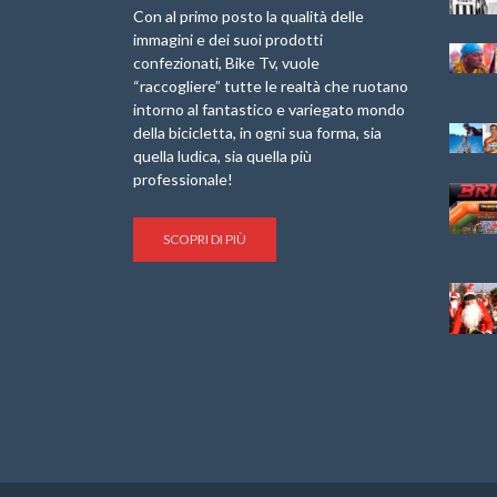
Laigueglia 22
Marathon 2025”
Con al primo posto la qualità delle
Febbraio 2026
immagini e dei suoi prodotti
IX Ed. “Tra
confezionati, Bike Tv, vuole
Granfondo
Borghi&Castelli” –
“raccogliere” tutte le realtà che ruotano
Internazionale
Anteprima
intorno al fantastico e variegato mondo
Briko Torino – 11
della bicicletta, in ogni sua forma, sia
Maggio 2025 – r
1a Edizione
Granfondo
quella ludica, sia quella più
Minerva Edizioni e
Internazionale San
professionale!
Giancarlo Brocci
Lorenzo Cipressa –
per “Bartali l’Ultimo
Sabato 5 Aprile
Eroico” – r
2025
SCOPRI DI PIÙ
Sulle Strade di
Life on the Sea –
Graziano Battistini
Nel Golfo dei Poeti
Cinema: “La
Il Ciclismo di Brocci
bicicletta verde”
– Roberto Damiani