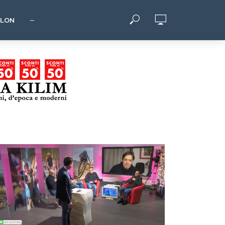
HLON
···