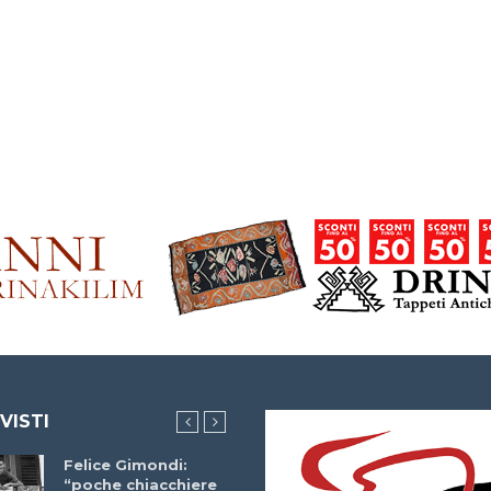
 VISTI
Felice Gimondi:
Brocci Incontra
“poche chiacchiere
Giuseppe Martinell