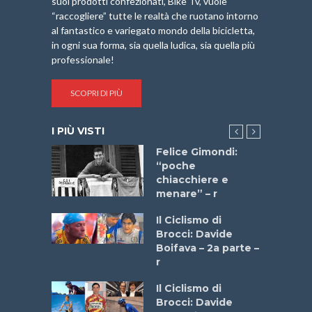
suoi prodotti confezionati, Bike Tv, vuole
“raccogliere” tutte le realtà che ruotano intorno
al fantastico e variegato mondo della bicicletta,
in ogni sua forma, sia quella ludica, sia quella più
professionale!
SCOPRI DI PIÙ
I PIÙ VISTI
do “La
Felice Gimondi:
a Bike
“poche
 2025”
chiacchiere e
menare” – r
a
Il Ciclismo di
stelli” –
Brocci: Davide
a
Boifava – 2a parte –
r
ne
Il Ciclismo di
o
Brocci: Davide
onale San