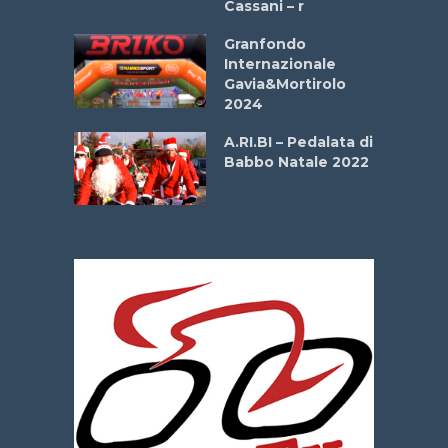
Cassani – r
ipressa –
Aprile
Granfondo
Internazionale
Gavia&Mortirolo
e Sea –
2024
dei Poeti
A.RI.BI – Pedalata di
Babbo Natale 2022
La
 verde”