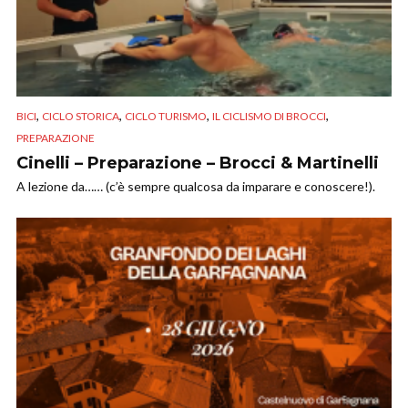
,
,
,
,
BICI
CICLO STORICA
CICLO TURISMO
IL CICLISMO DI BROCCI
PREPARAZIONE
Cinelli – Preparazione – Brocci & Martinelli
A lezione da…… (c’è sempre qualcosa da imparare e conoscere!).