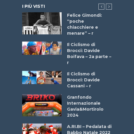
I PIÙ VISTI
do “La
Felice Gimondi:
a Bike
“poche
 2025”
chiacchiere e
menare” – r
a
Il Ciclismo di
stelli” –
Brocci: Davide
a
Boifava – 2a parte –
r
ne
Il Ciclismo di
o
Brocci: Davide
onale San
Cassani – r
ipressa –
Aprile
Granfondo
Internazionale
Gavia&Mortirolo
e Sea –
2024
dei Poeti
A.RI.BI – Pedalata di
Babbo Natale 2022