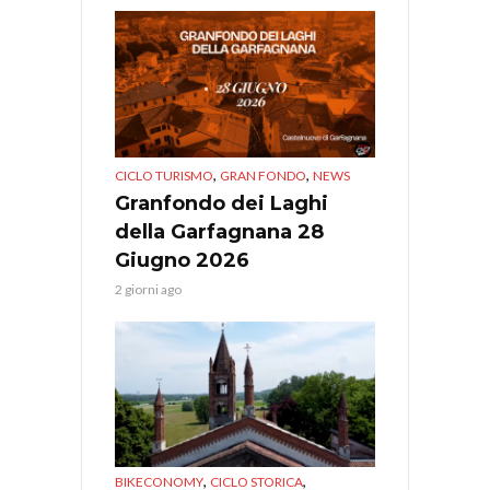
,
,
CICLO TURISMO
GRAN FONDO
NEWS
Granfondo dei Laghi
della Garfagnana 28
Giugno 2026
2 giorni ago
,
,
BIKECONOMY
CICLO STORICA