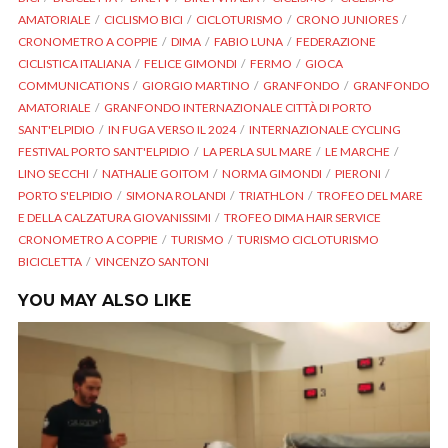
AMATORIALE
CICLISMO BICI
CICLOTURISMO
CRONO JUNIORES
CRONOMETRO A COPPIE
DIMA
FABIO LUNA
FEDERAZIONE
CICLISTICA ITALIANA
FELICE GIMONDI
FERMO
GIOCA
COMMUNICATIONS
GIORGIO MARTINO
GRANFONDO
GRANFONDO
AMATORIALE
GRANFONDO INTERNAZIONALE CITTÀ DI PORTO
SANT'ELPIDIO
IN FUGA VERSO IL 2024
INTERNAZIONALE CYCLING
FESTIVAL PORTO SANT'ELPIDIO
LA PERLA SUL MARE
LE MARCHE
LINO SECCHI
NATHALIE GOITOM
NORMA GIMONDI
PIERONI
PORTO S'ELPIDIO
SIMONA ROLANDI
TRIATHLON
TROFEO DEL MARE
E DELLA CALZATURA GIOVANISSIMI
TROFEO DIMA HAIR SERVICE
CRONOMETRO A COPPIE
TURISMO
TURISMO CICLOTURISMO
BICICLETTA
VINCENZO SANTONI
YOU MAY ALSO LIKE