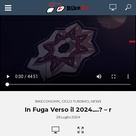
,
,
BIKECONOMY
CICLO TURISMO
NEWS
In Fuga Verso il 2024….? – r
28 Luglio 2024