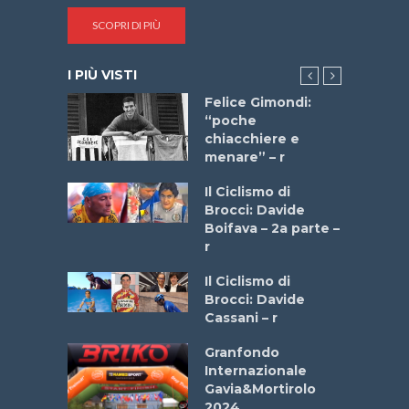
SCOPRI DI PIÙ
I PIÙ VISTI
do “La
Felice Gimondi:
a Bike
“poche
 2025”
chiacchiere e
menare” – r
a
Il Ciclismo di
stelli” –
Brocci: Davide
a
Boifava – 2a parte –
r
ne
Il Ciclismo di
o
Brocci: Davide
onale San
Cassani – r
ipressa –
Aprile
Granfondo
Internazionale
Gavia&Mortirolo
e Sea –
2024