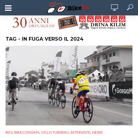
TAG - IN FUGA VERSO IL 2024
,
,
,
,
BICI
BIKECONOMY
CICLO TURISMO
INTERVISTE
NEWS