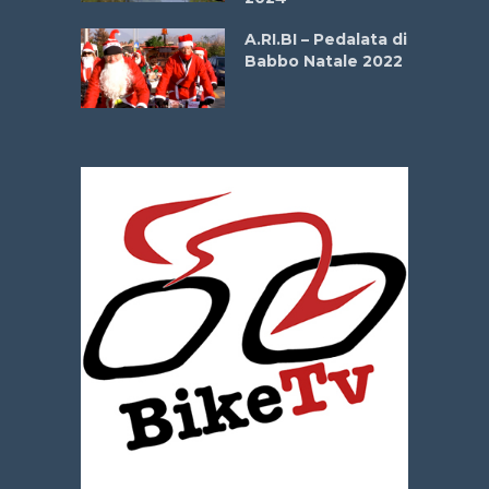
dei Poeti
A.RI.BI – Pedalata di
Babbo Natale 2022
La
 verde”