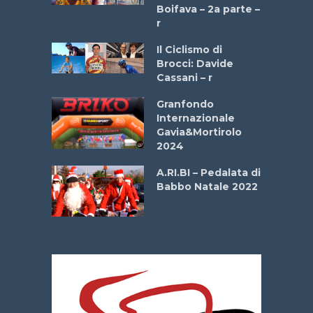
a
Boifava – 2a parte –
r
ne
Il Ciclismo di
o
Brocci: Davide
onale San
Cassani – r
ipressa –
Aprile
Granfondo
Internazionale
Gavia&Mortirolo
e Sea –
2024
dei Poeti
A.RI.BI – Pedalata di
Babbo Natale 2022
La
 verde”