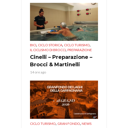
,
,
,
BICI
CICLO STORICA
CICLO TURISMO
,
IL CICLISMO DI BROCCI
PREPARAZIONE
Cinelli – Preparazione –
Brocci & Martinelli
14 ore ago
,
,
CICLO TURISMO
GRAN FONDO
NEWS