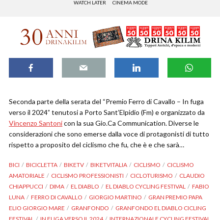
WATCH LATER
CINEMA MODE
Seconda parte della serata del “Premio Ferro di Cavallo – In fuga
verso il 2024” tenutosi a Porto Sant’Elpidio (Fm) e organizzato da
Vincenzo Santoni
con la sua Gio.Ca Communication. Diverse le
considerazioni che sono emerse dalla voce di protagonisti di tutto
rispetto a proposito del ciclismo che fu, che è e che sarà…
BICI
BICICLETTA
BIKETV
BIKETVITALIA
CICLISMO
CICLISMO
AMATORIALE
CICLISMO PROFESSIONISTI
CICLOTURISMO
CLAUDIO
CHIAPPUCCI
DIMA
EL DIABLO
EL DIABLO CYCLING FESTIVAL
FABIO
LUNA
FERRO DI CAVALLO
GIORGIO MARTINO
GRAN PREMIO PAPA
ELIO GIORGIO MARE
GRANFONDO
GRANFONDO EL DIABLO CICLING
FESTIVAL
IN FUGA VERSO IL 2024
INTERNAZIONALE CYCLING FESTIVAL