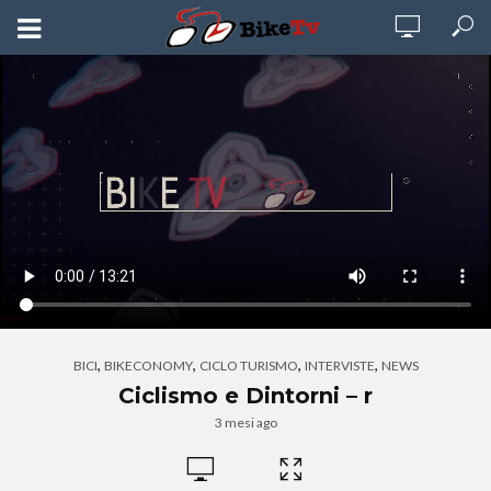
,
,
,
,
BICI
BIKECONOMY
CICLO TURISMO
INTERVISTE
NEWS
Ciclismo e Dintorni – r
3 mesi ago