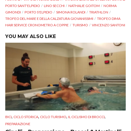
PORTO SANT'ELPIDIO
LINO SECCHI
NATHALIE GOITOM
NORMA
GIMONDI
PORTO S'ELPIDIO
SIMONA ROLANDI
TRIATHLON
TROFEO DEL MARE E DELLA CALZATURA GIOVANISSIMI
TROFEO DIMA
HAIR SERVICE CRONOMETRO A COPPIE
TURISMO
VINCENZO SANTONI
YOU MAY ALSO LIKE
,
,
,
,
BICI
CICLO STORICA
CICLO TURISMO
IL CICLISMO DI BROCCI
PREPARAZIONE