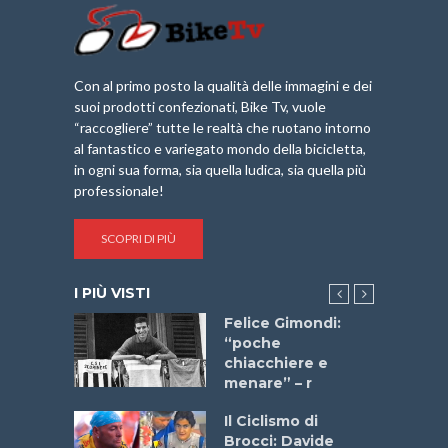
Con al primo posto la qualità delle immagini e dei
suoi prodotti confezionati, Bike Tv, vuole
“raccogliere” tutte le realtà che ruotano intorno
al fantastico e variegato mondo della bicicletta,
in ogni sua forma, sia quella ludica, sia quella più
professionale!
SCOPRI DI PIÙ
I PIÙ VISTI
do “La
Felice Gimondi:
a Bike
“poche
 2025”
chiacchiere e
menare” – r
a
Il Ciclismo di
stelli” –
Brocci: Davide