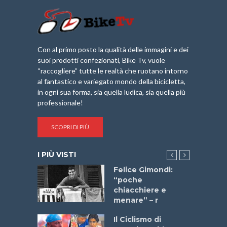
Con al primo posto la qualità delle immagini e dei
suoi prodotti confezionati, Bike Tv, vuole
“raccogliere” tutte le realtà che ruotano intorno
al fantastico e variegato mondo della bicicletta,
in ogni sua forma, sia quella ludica, sia quella più
professionale!
SCOPRI DI PIÙ
I PIÙ VISTI
do “La
Felice Gimondi:
a Bike
“poche
 2025”
chiacchiere e
menare” – r
a
Il Ciclismo di
stelli” –