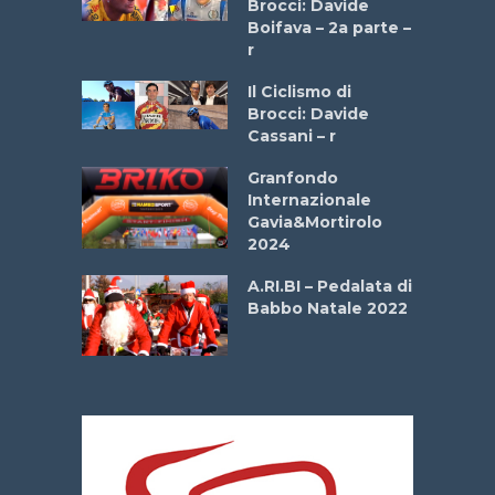
Brocci: Davide
a
Boifava – 2a parte –
r
ne
Il Ciclismo di
o
Brocci: Davide
onale San
Cassani – r
ipressa –
Aprile
Granfondo
Internazionale
Gavia&Mortirolo
e Sea –
2024
dei Poeti
A.RI.BI – Pedalata di
Babbo Natale 2022
La
 verde”