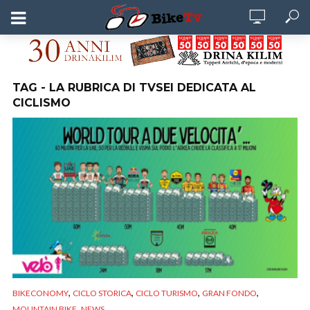
TAG - LA RUBRICA DI TVSEI DEDICATA AL
CICLISMO
,
,
,
,
BIKECONOMY
CICLO STORICA
CICLO TURISMO
GRAN FONDO
,
MOUNTAIN BIKE
NEWS